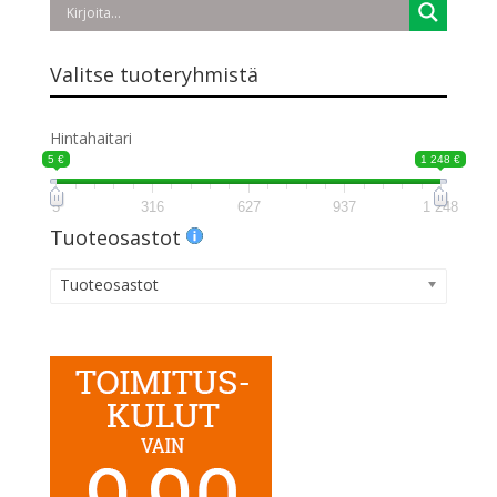
Valitse tuoteryhmistä
Hintahaitari
5 €
1 248 €
5
316
627
937
1 248
Tuoteosastot
Tuoteosastot