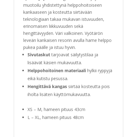
muotoilu yhdistettynä helppohoitoiseen
kankaaseen ja kosteutta siirtävään
teknologiaan takaa mukavan istuvuuden,
erinomaisen liikkuvuuden sekä
hengittävyyden. Väri valkoinen. Vyötärön
leveän kankaisen resorin avulla hame helppo
pukea päälle ja istuu hyvin.
Sivutaskut
tarjoavat säilytystilaa ja
lisäävät käsien mukavuutta.
Helppohoitoinen materiaali
hylkii ryppyjä
eikä kutistu pesussa.
Hengittävä kangas
siirtää kosteutta pois
iholta lisäten käyttömukavuutta.
XS – M, hameen pituus 43cm
L – XL, hameen pituus 48cm