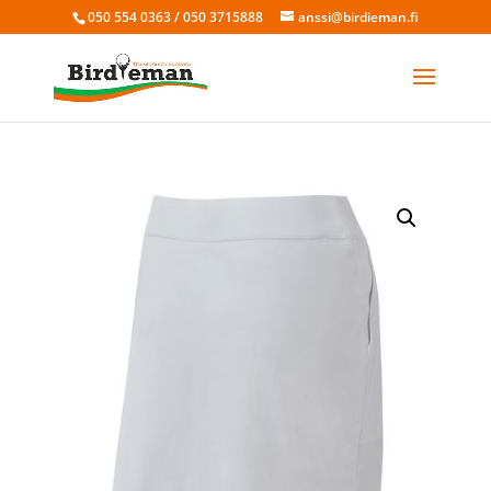
050 554 0363 / 050 3715888
anssi@birdieman.fi