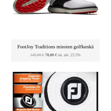
FootJoy Traditions miesten golfkenkä
Alkuperäinen
Nykyinen
149,00
€
70,00
€
sis. alv. 25.5%
hinta
hinta
oli:
on:
149,00 €.
70,00 €.