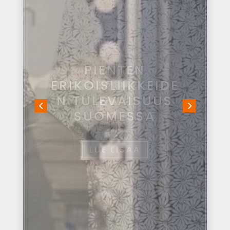
PIENYRITTÄJÄN
HAASTEITA
JOTKA TEHTY
VOITETTAVAKSI
LUE LISÄÄ