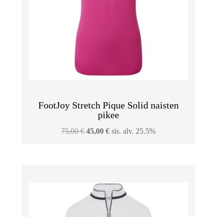
FootJoy Stretch Pique Solid naisten
pikee
Alkuperäinen
Nykyinen
75,00
€
45,00
€
sis. alv. 25.5%
hinta
hinta
oli:
on:
75,00 €.
45,00 €.