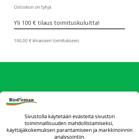
Ostoskori on tyhjä.
Yli 100 € tilaus toimituskuluitta!
100,00
€
ilmaiseen toimitukseen.
Uutiset
Verkkokauppa
Yrityksille
Fittaus ja opetus
Huollot
Matkat
Yhteystiedot
Toimitusehdot
Tietosuojaseloste