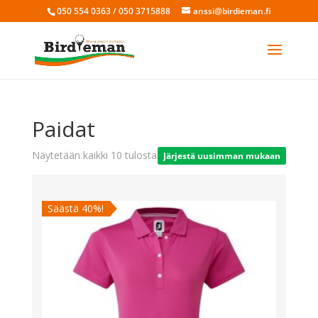
050 554 0363 / 050 3715888
anssi@birdieman.fi
Paidat
Sorted
Näytetään kaikki 10 tulosta
by
latest
Säästä 40%!