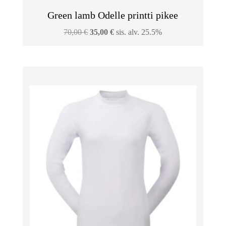
Green lamb Odelle printti pikee
Alkuperäinen
Nykyinen
70,00
€
35,00
€
sis. alv. 25.5%
hinta
hinta
oli:
on:
70,00 €.
35,00 €.