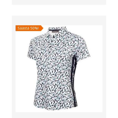
hinta
hinta
oli:
on:
70,00 €.
35,00 €.
Säästä 50%!