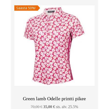
Säästä 50%!
Green lamb Odelle printti pikee
Alkuperäinen
Nykyinen
70,00
€
35,00
€
sis. alv. 25.5%