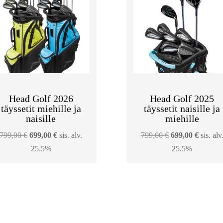
Head Golf 2026
Head Golf 2025
täyssetit miehille ja
täyssetit naisille ja
naisille
miehille
Alkuperäinen
Nykyinen
Alkuperäinen
Nykyin
799,00
€
699,00
€
sis. alv.
799,00
€
699,00
€
sis. alv
hinta
hinta
hinta
hinta
25.5%
25.5%
oli:
on:
oli:
on:
799,00 €.
699,00 €.
799,00 €.
699,00 