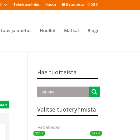
i
Toimitusehdot
Kassa
0 tuotetta
0,00 €
ttaus ja opetus
Huollot
Matkat
Blogi
Hae tuotteista
Valitse tuoteryhmistä
Hintahaitari
350 €
699 €