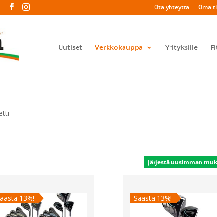
Ota yhteyttä
Oma til
i
Uutiset
Verkkokauppa
Yrityksille
Fi
tti
äästä 13%!
Säästä 13%!