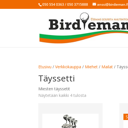
050 554 0363 / 050 3715888
anssi@birdieman.f
Etusivu
/
Verkkokauppa
/
Miehet
/
Mailat
/ Täysse
Täyssetti
Miesten täyssetit
Sorted
Näytetään kaikki 4 tulosta
by
latest
S