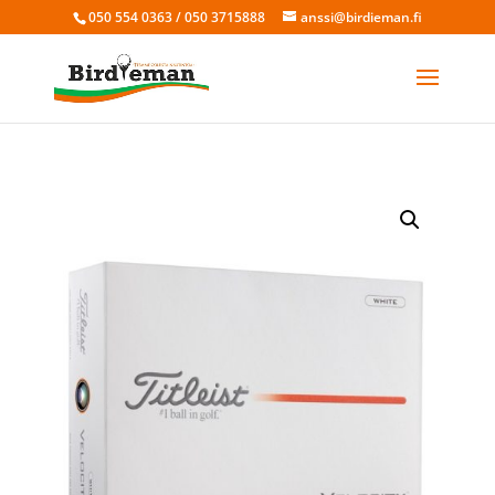
050 554 0363 / 050 3715888
anssi@birdieman.fi