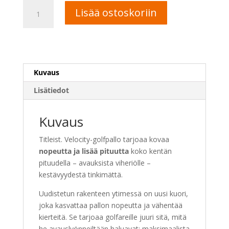
Titleist
A
Lisää ostoskoriin
2026
l
Velocity
t
golfpallo
e
määrä
r
n
Kuvaus
a
t
Lisätiedot
i
v
Kuvaus
e
:
Titleist. Velocity-golfpallo tarjoaa kovaa
nopeutta ja lisää pituutta
koko kentän
pituudella – avauksista viheriölle –
kestävyydestä tinkimättä.
Uudistetun rakenteen ytimessä on uusi kuori,
joka kasvattaa pallon nopeutta ja vähentää
kierteitä. Se tarjoaa golfareille juuri sitä, mitä
he avauslyönneiltään haluavat: maksimaalista