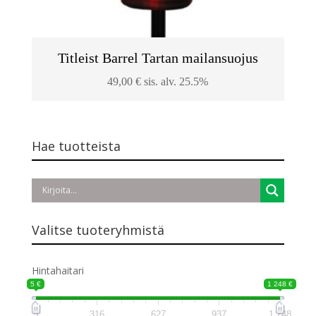
Titleist Barrel Tartan mailansuojus
49,00
€
sis. alv. 25.5%
Hae tuotteista
Valitse tuoteryhmistä
Hintahaitari
5 €
1 248 €
5
316
627
937
1 248