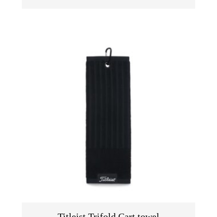
Titleist Trifold Cart towel