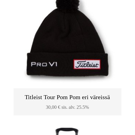
Titleist Tour Pom Pom eri väreissä
30,00
€
sis. alv. 25.5%