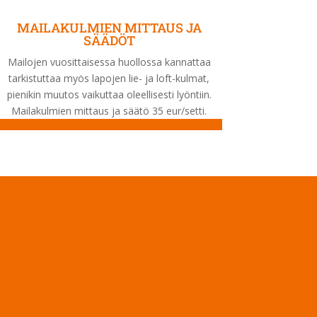
MAILAKULMIEN MITTAUS JA
SÄÄDÖT
Mailojen vuosittaisessa huollossa kannattaa
tarkistuttaa myös lapojen lie- ja loft-kulmat,
pienikin muutos vaikuttaa oleellisesti lyöntiin.
Mailakulmien mittaus ja säätö 35 eur/setti.