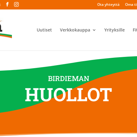
Ota yhteyttä
Oma til
i
Uutiset
Verkkokauppa
Yrityksille
Fi
BIRDIEMAN
HUOLLOT