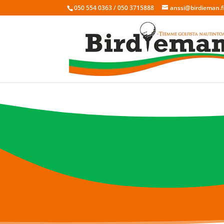
050 554 0363 / 050 3715888
anssi@birdieman.f