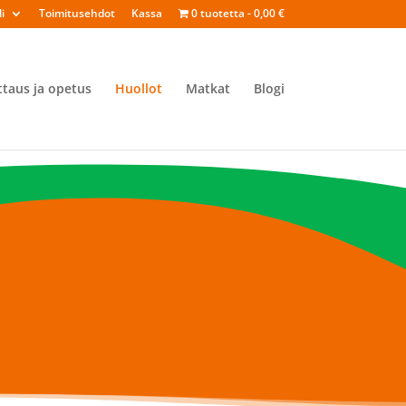
i
Toimitusehdot
Kassa
0 tuotetta
0,00 €
ttaus ja opetus
Huollot
Matkat
Blogi