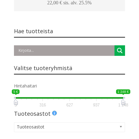
22,00
€
sis. alv. 25.5%
Hae tuotteista
Valitse tuoteryhmistä
Hintahaitari
5 €
1 248 €
5
316
627
937
1 248
Tuoteosastot
Tuoteosastot