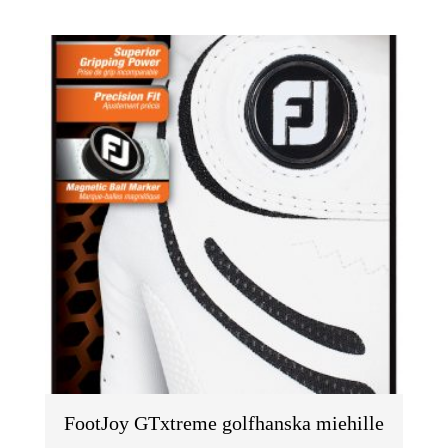
FootJoy GTxtreme golfhanska miehille