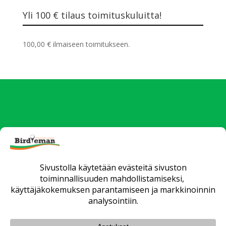
Yli 100 € tilaus toimituskuluitta!
100,00
€
ilmaiseen toimitukseen.
Uutiset
Verkkokauppa
Yrityksille
Fittaus ja opetus
Huollot
Matkat
Yhteystiedot
Toimitusehdot
Tietosuojaseloste