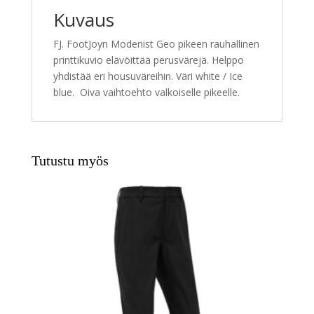
v
Kuvaus
e
:
FJ. FootJoyn Modenist Geo pikeen rauhallinen
printtikuvio elävöittää perusvärejä. Helppo
yhdistää eri housuväreihin. Väri white / Ice
blue. Oiva vaihtoehto valkoiselle pikeelle.
Tutustu myös