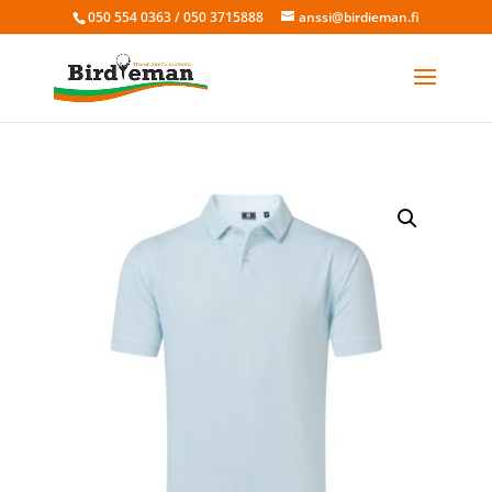
050 554 0363 / 050 3715888
anssi@birdieman.fi