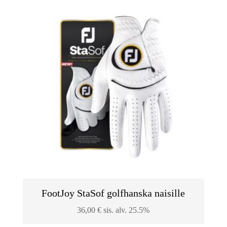
FootJoy StaSof golfhanska naisille
36,00
€
sis. alv. 25.5%