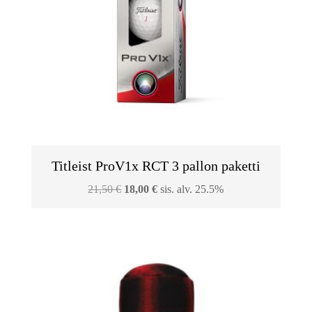
Titleist ProV1x RCT 3 pallon paketti
Alkuperäinen
Nykyinen
21,50
€
18,00
€
sis. alv. 25.5%
hinta
hinta
oli:
on:
21,50 €.
18,00 €.