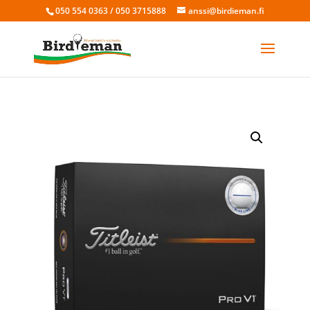
050 554 0363 / 050 3715888
anssi@birdieman.fi