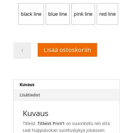
black line
blue line
pink line
red line
Titleist
A
Lisää ostoskoriin
ProV1
l
AIM
t
Line
e
golfpallo
r
määrä
n
Kuvaus
a
t
Lisätiedot
i
v
Kuvaus
e
:
Titleist.
Titleist ProV1
on suunniteltu niin että
saat huippuluokan suorituskykyä jokaiseen