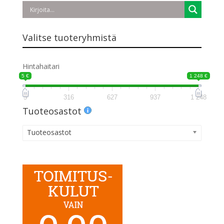
Valitse tuoteryhmistä
Hintahaitari
5 €
1 248 €
5
316
627
937
1 248
Tuoteosastot
Tuoteosastot