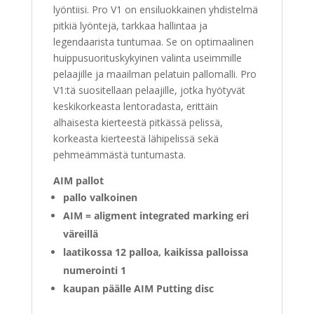
lyöntiisi. Pro V1 on ensiluokkainen yhdistelmä
pitkiä lyöntejä, tarkkaa hallintaa ja
legendaarista tuntumaa. Se on optimaalinen
huippusuorituskykyinen valinta useimmille
pelaajille ja maailman pelatuin pallomalli. Pro
V1:tä suositellaan pelaajille, jotka hyötyvät
keskikorkeasta lentoradasta, erittäin
alhaisesta kierteestä pitkässä pelissä,
korkeasta kierteestä lähipelissä sekä
pehmeämmästä tuntumasta.
AIM pallot
pallo valkoinen
AIM = aligment integrated marking eri
väreillä
laatikossa 12 palloa, kaikissa palloissa
numerointi 1
kaupan päälle AIM Putting disc