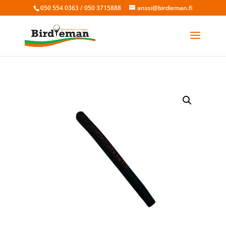
050 554 0363 / 050 3715888
anssi@birdieman.fi