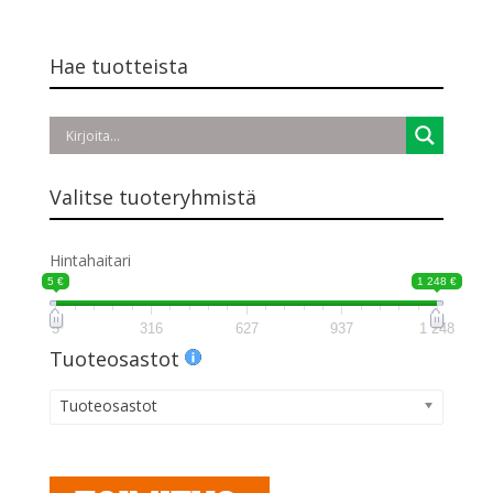
oli:
on:
21,50 €.
18,00 €.
Hae tuotteista
Valitse tuoteryhmistä
Hintahaitari
5 €
1 248 €
5
316
627
937
1 248
Tuoteosastot
Tuoteosastot