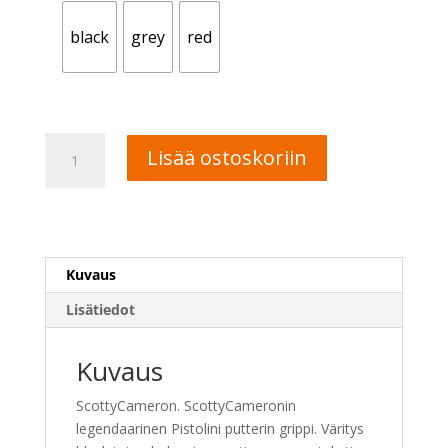
black
grey
red
Scotty
A
Lisää ostoskoriin
Cameron
l
Pistolini
t
putterin
e
grippi
r
määrä
n
Kuvaus
a
t
Lisätiedot
i
v
Kuvaus
e
:
ScottyCameron. ScottyCameronin
legendaarinen Pistolini putterin grippi. Väritys