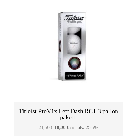
Titleist ProV1x Left Dash RCT 3 pallon
paketti
Alkuperäinen
Nykyinen
21,50
€
18,00
€
sis. alv. 25.5%
hinta
hinta