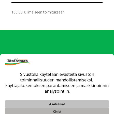
100,00
€
ilmaiseen toimitukseen.
Uutiset
Verkkokauppa
Yrityksille
Fittaus ja opetus
Huollot
Matkat
Yhteystiedot
Toimitusehdot
Tietosuojaseloste