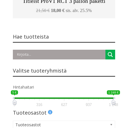
Titleist ProV1 RCT 3 pallon paketti
Alkuperäinen
Nykyinen
21,50
€
18,00
€
sis. alv. 25.5%
hinta
hinta
oli:
on:
21,50 €.
18,00 €.
Hae tuotteista
Valitse tuoteryhmistä
Hintahaitari
5 €
1 248 €
5
316
627
937
1 248
Tuoteosastot
Tuoteosastot