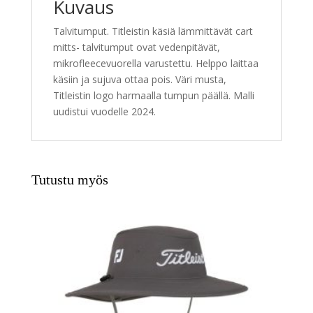
Kuvaus
i
v
Talvitumput. Titleistin käsiä lämmittävät cart
e
mitts- talvitumput ovat vedenpitävät,
:
mikrofleecevuorella varustettu. Helppo laittaa
käsiin ja sujuva ottaa pois. Väri musta,
Titleistin logo harmaalla tumpun päällä. Malli
uudistui vuodelle 2024.
Tutustu myös