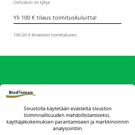
Ostoskori on tyhjä.
Yli 100 € tilaus toimituskuluitta!
100,00
€
ilmaiseen toimitukseen.
Uutiset
Verkkokauppa
Yrityksille
Fittaus ja opetus
Huollot
Matkat
Yhteystiedot
Toimitusehdot
Tietosuojaseloste