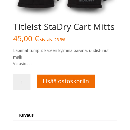
Titleist StaDry Cart Mitts
45,00
€
sis. alv. 25.5%
Läpimät tumput käteen kylminä päivinä, uudistunut
malli
Varastossa
Titleist
A
Lisää ostoskoriin
StaDry
l
Cart
t
Mitts
e
määrä
r
n
Kuvaus
a
t