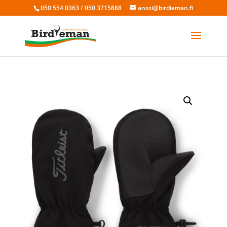
050 554 0363 / 050 3715888
anssi@birdieman.fi