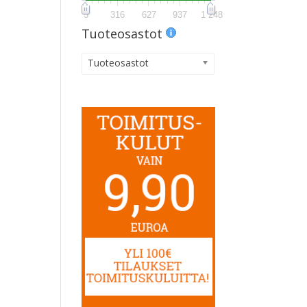
5
316
627
937
1 248
Tuoteosastot
Tuoteosastot