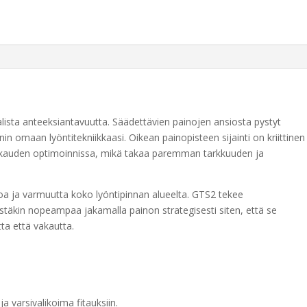
määrä
r
n
a
t
i
v
e
ista anteeksiantavuutta. Säädettävien painojen ansiosta pystyt
:
in omaan lyöntitekniikkaasi. Oikean painopisteen sijainti on kriittinen
vakauden optimoinnissa, mikä takaa paremman tarkkuuden ja
ehoa ja varmuutta koko lyöntipinnan alueelta. GTS2 tekee
täkin nopeampaa jakamalla painon strategisesti siten, että se
ta että vakautta.
 varsivalikoima fitauksiin.