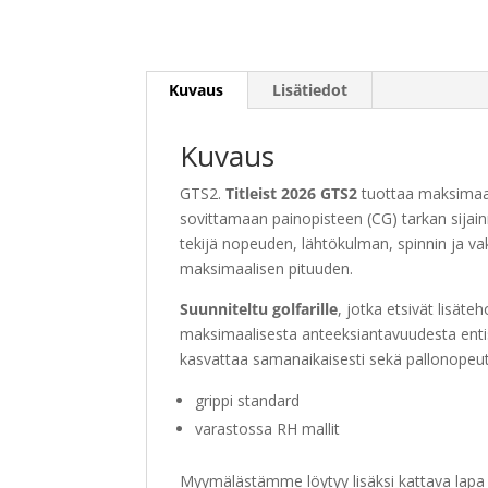
Kuvaus
Lisätiedot
Kuvaus
GTS2.
Titleist 2026 GTS2
tuottaa maksimaal
sovittamaan painopisteen (CG) tarkan sijainn
tekijä nopeuden, lähtökulman, spinnin ja 
maksimaalisen pituuden.
Suunniteltu golfarille
, jotka etsivät lisät
maksimaalisesta anteeksiantavuudesta entis
kasvattaa samanaikaisesti sekä pallonopeut
grippi standard
varastossa RH mallit
Myymälästämme löytyy lisäksi kattava lapa ja