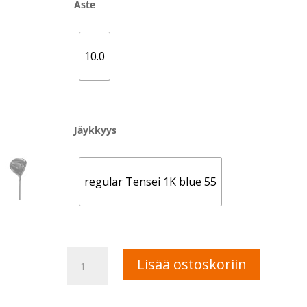
Aste
10.0
Jäykkyys
regular Tensei 1K blue 55
Titleist
A
Lisää ostoskoriin
2026
l
GTS2
t
draiveri
e