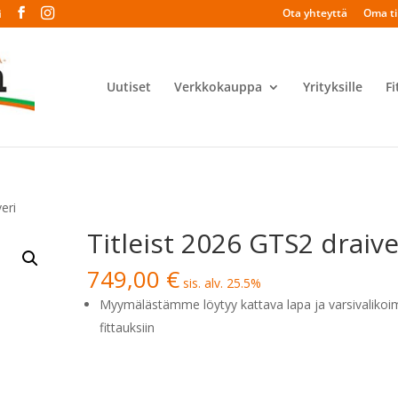
Ota yhteyttä
Oma til
i
Uutiset
Verkkokauppa
Yrityksille
Fi
eri
Titleist 2026 GTS2 draive
749,00
€
sis. alv. 25.5%
Myymälästämme löytyy kattava lapa ja varsivalikoi
fittauksiin