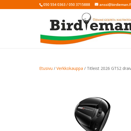
050 554 0363 / 050 3715888
anssi@birdieman.f
Etusivu
/
Verkkokauppa
/ Titleist 2026 GTS2 draiv