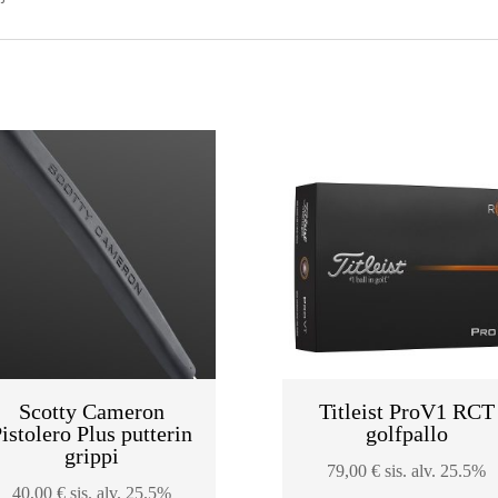
Scotty Cameron
Titleist ProV1 RCT
istolero Plus putterin
golfpallo
grippi
79,00
€
sis. alv. 25.5%
40,00
€
sis. alv. 25.5%