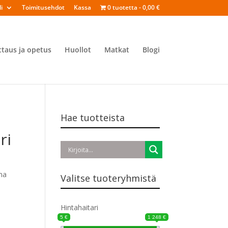
i
Toimitusehdot
Kassa
0 tuotetta
0,00 €
ttaus ja opetus
Huollot
Matkat
Blogi
Hae tuotteista
ri
ma
Valitse tuoteryhmistä
Hintahaitari
5 €
1 248 €