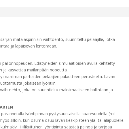
arjan matalaspinnisin vaihtoehto, suunniteltu pelaajille, jotka
intaa ja läpäisevän lentoradan.
i pallonnopeuden. Edistyneiden simulaatioiden avulla kehitetty
n ja kasvattaa mailanpään nopeutta.
ty maailman parhaiden pelaajien palautteen perusteella. Lavan
luottamusta jokaiseen lyöntiin.
vaihtoehto, joka on suunniteltu maksimaaliseen hallintaan ja
VARTEN
 parannetulla lyöntipinnan pystysuuntaisella kaarevuudella (roll
yös silloin, kun osuma osuu lavan keskipisteen ylä- tai alapuolelle.
lmakivi. Hiilikuituinen lyöntipinta säästää painoa ja tarjoaa