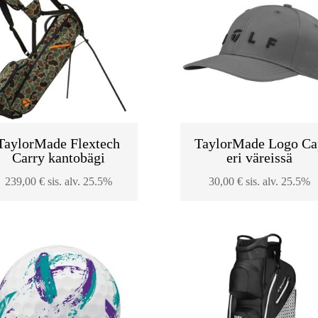
TaylorMade Flextech
TaylorMade Logo Ca
Carry kantobägi
eri väreissä
239,00
€
sis. alv. 25.5%
30,00
€
sis. alv. 25.5%