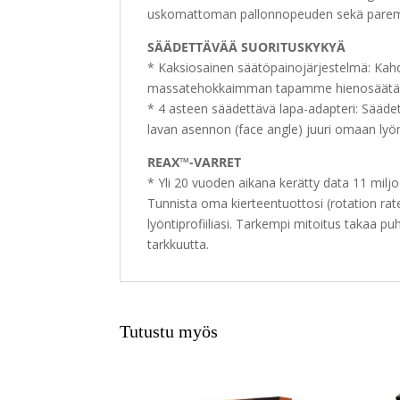
uskomattoman pallonnopeuden sekä paremman
SÄÄDETTÄVÄÄ SUORITUSKYKYÄ
* Kaksiosainen säätöpainojärjestelmä: Kahde
massatehokkaimman tapamme hienosäätää pa
* 4 asteen säädettävä lapa-adapteri: Säädet
lavan asennon (face angle) juuri omaan lyönt
REAX™-VARRET
* Yli 20 vuoden aikana kerätty data 11 milj
Tunnista oma kierteentuottosi (rotation rate)
lyöntiprofiiliasi. Tarkempi mitoitus takaa
tarkkuutta.
Tutustu myös