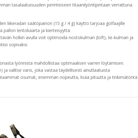
 tasalaatuisuuden perinteiseen titaanilyöntipintaan verrattuna.
n liikeradan säätöpainon (15 g / 4 g) käyttö tarjoaa golfaajille
llon lentokaarta ja kierteisyyttä.
tävän holkin avulla voit optimoida nostokulman (loft), lie-kulman ja
iisi sopivaksi.
oonasta lyönnistä mahdollistaa optimaalisen varren löytämisen.
 ja valitse varsi, joka vastaa täydellisesti ainutlaatuista
 puhtaammat osumat, enemmän nopeutta, lisää pituutta ja tinkimätöntä