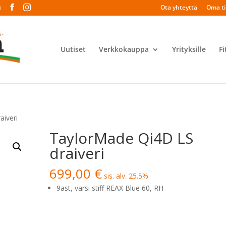
Ota yhteyttä
Oma til
i
Uutiset
Verkkokauppa
Yrityksille
Fi
aiveri
TaylorMade Qi4D LS
draiveri
699,00
€
sis. alv. 25.5%
9ast, varsi stiff REAX Blue 60, RH