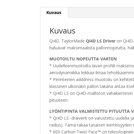
Kuvaus
Kuvaus
Qi4D. TaylorMade
Qi4D LS Driver
on Qi4D-s
haluavat maksimaalista pallonnopeutta, hall
MUOTOILTU NOPEUTTA VARTEN
* Uudelleenmuotoiltu lavan profiili maksimo
aerodynamiikka leikkaa ilmaa tehokkaammi
* Perinteinen adddress muotoilu on kehitet
klassinen ulkonäkö pallon takana antaa itse
* Qi4D LS on Qi4D-malliston vähäkierteisin 
pituuteen.
LYÖNTIPINTA VALMISTETTU PITUUTTA 
* Qi4D LS -draiverit on varustettu uudella ja
radius). Tämä takaa tasaisen kierteisyyden m
* 60X Carbon Twist Face™ on teknologinen ku