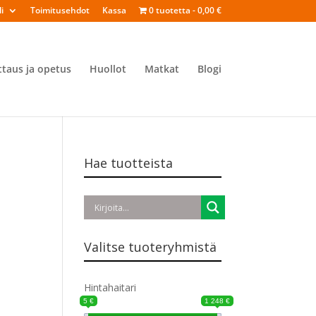
i
Toimitusehdot
Kassa
0 tuotetta
0,00 €
ttaus ja opetus
Huollot
Matkat
Blogi
Hae tuotteista
Valitse tuoteryhmistä
Hintahaitari
5 €
1 248 €