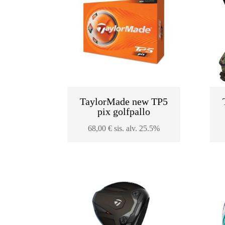
TaylorMade new TP5
pix golfpallo
68,00
€
sis. alv. 25.5%