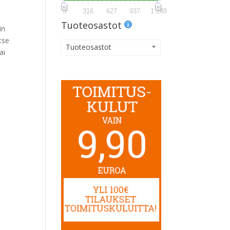
5
316
627
937
1 248
Tuoteosastot
in
tse
Tuoteosastot
ai