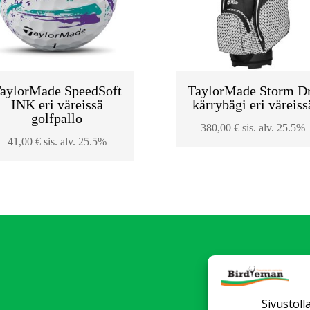
aylorMade SpeedSoft
TaylorMade Storm D
INK eri väreissä
kärrybägi eri väreiss
golfpallo
380,00
€
sis. alv. 25.5%
41,00
€
sis. alv. 25.5%