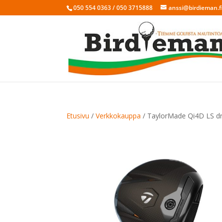
050 554 0363 / 050 3715888
anssi@birdieman.f
Etusivu
/
Verkkokauppa
/ TaylorMade Qi4D LS dr