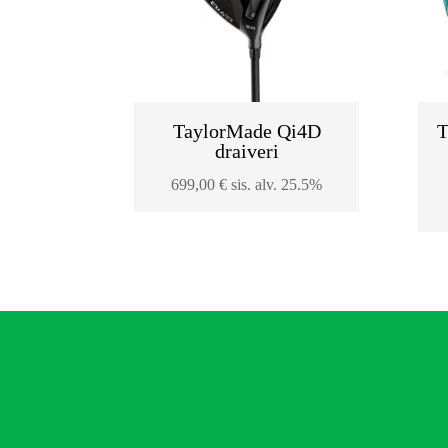
TaylorMade Qi4D
T
draiveri
699,00
€
sis. alv. 25.5%