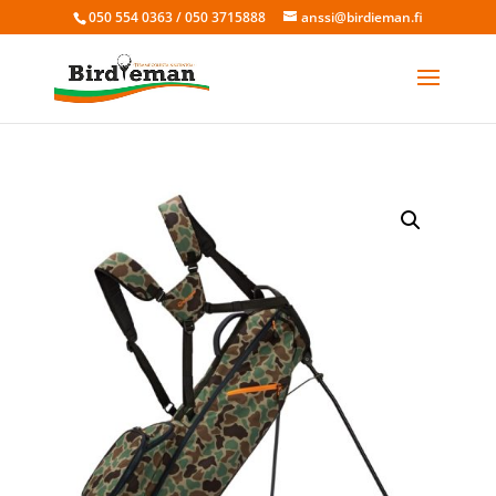
050 554 0363 / 050 3715888
anssi@birdieman.fi