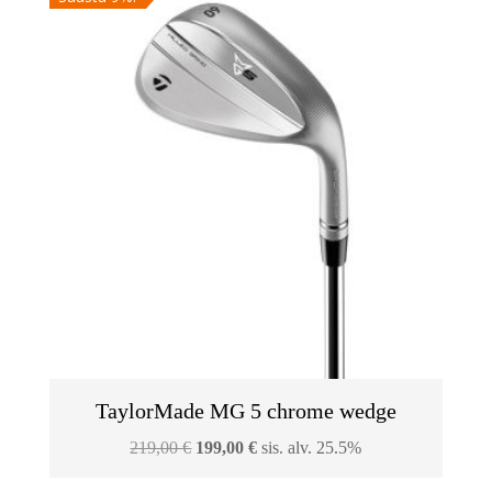
TaylorMade MG 5 chrome wedge
Alkuperäinen
Nykyinen
219,00
€
199,00
€
sis. alv. 25.5%
hinta
hinta