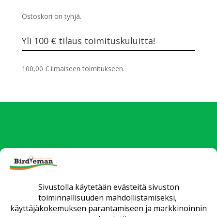
Ostoskori on tyhjä.
Yli 100 € tilaus toimituskuluitta!
100,00
€
ilmaiseen toimitukseen.
Uutiset
Verkkokauppa
Yrityksille
Fittaus ja opetus
Huollot
Matkat
Yhteystiedot
Toimitusehdot