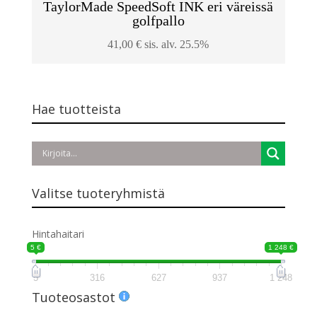
TaylorMade SpeedSoft INK eri väreissä
golfpallo
41,00
€
sis. alv. 25.5%
Hae tuotteista
Valitse tuoteryhmistä
Hintahaitari
5 €
1 248 €
5
316
627
937
1 248
Tuoteosastot