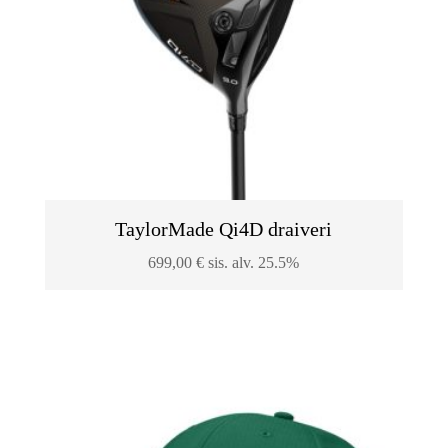
TaylorMade Qi4D draiveri
699,00
€
sis. alv. 25.5%