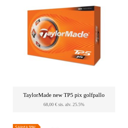
TaylorMade new TP5 pix golfpallo
68,00
€
sis. alv. 25.5%
Säästä 9%!