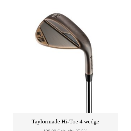
oli:
on:
219,00 €.
199,00 €.
Taylormade Hi-Toe 4 wedge