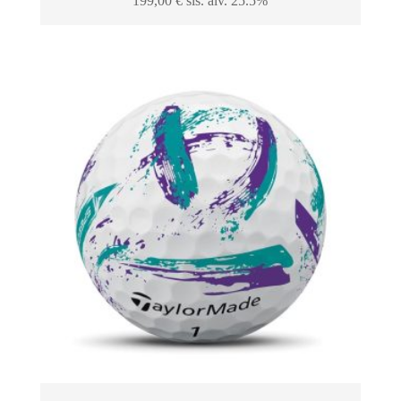
199,00
€
sis. alv. 25.5%