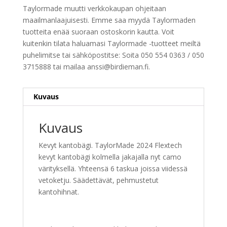
Taylormade muutti verkkokaupan ohjeitaan
maailmanlaajuisesti. Emme saa myydä Taylormaden
tuotteita enää suoraan ostoskorin kautta. Voit
kuitenkin tilata haluamasi Taylormade -tuotteet meiltä
puhelimitse tai sähköpostitse: Soita 050 554 0363 / 050
3715888 tai mailaa anssi@birdieman.fi.
Kuvaus
Kuvaus
Kevyt kantobägi. TaylorMade 2024 Flextech
kevyt kantobägi kolmella jakajalla nyt camo
värityksellä. Yhteensä 6 taskua joissa viidessä
vetoketju. Säädettävät, pehmustetut
kantohihnat.