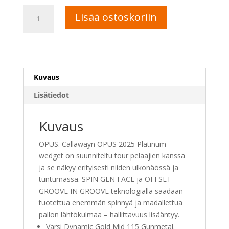
Callaway
A
Lisää ostoskoriin
OPUS
l
Platinum
t
wedge
e
määrä
r
n
Kuvaus
a
t
Lisätiedot
i
v
Kuvaus
e
:
OPUS. Callawayn OPUS 2025 Platinum
wedget on suunniteltu tour pelaajien kanssa
ja se näkyy erityisesti niiden ulkonäössä ja
tuntumassa. SPIN GEN FACE ja OFFSET
GROOVE IN GROOVE teknologialla saadaan
tuotettua enemmän spinnyä ja madallettua
pallon lähtökulmaa – hallittavuus lisääntyy.
Varsi Dynamic Gold Mid 115 Gunmetal.