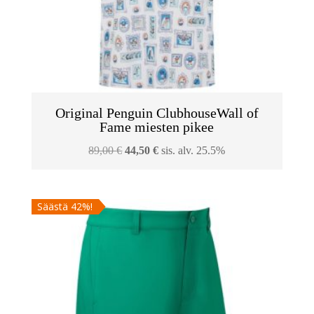
Original Penguin ClubhouseWall of
Fame miesten pikee
Alkuperäinen
Nykyinen
89,00
€
44,50
€
sis. alv. 25.5%
hinta
hinta
oli:
on:
Säästä 42%!
89,00 €.
44,50 €.