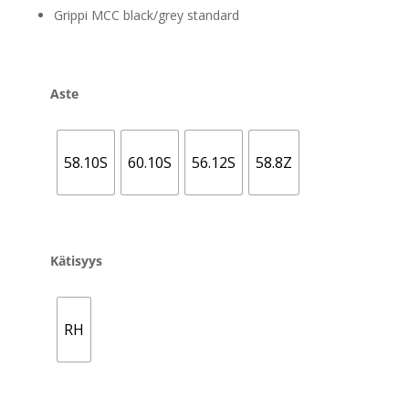
oli:
on:
Grippi MCC black/grey standard
249,00 €.
174,00 €.
Aste
58.10S
60.10S
56.12S
58.8Z
Kätisyys
RH