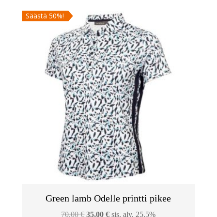
oli:
on:
Säästä 50%!
89,00 €.
44,50 €.
Green lamb Odelle printti pikee
Alkuperäinen
Nykyinen
70,00
€
35,00
€
sis. alv. 25.5%