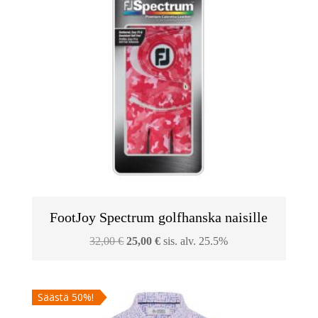
FootJoy Spectrum golfhanska naisille
Alkuperäinen
Nykyinen
32,00
€
25,00
€
sis. alv. 25.5%
hinta
hinta
oli:
on:
Säästä 50%!
32,00 €.
25,00 €.