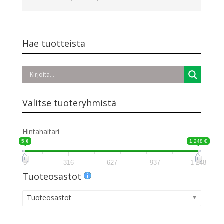
hinta
hinta
oli:
on:
70,00 €.
35,00 €.
Hae tuotteista
Valitse tuoteryhmistä
Hintahaitari
5 €
1 248 €
5
316
627
937
1 248
Tuoteosastot
Tuoteosastot