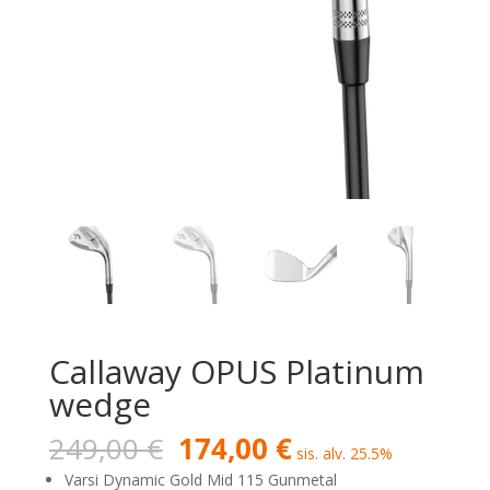
Callaway OPUS Platinum
wedge
Alkuperäinen
Nykyinen
249,00
€
174,00
€
sis. alv. 25.5%
hinta
hinta
Varsi Dynamic Gold Mid 115 Gunmetal