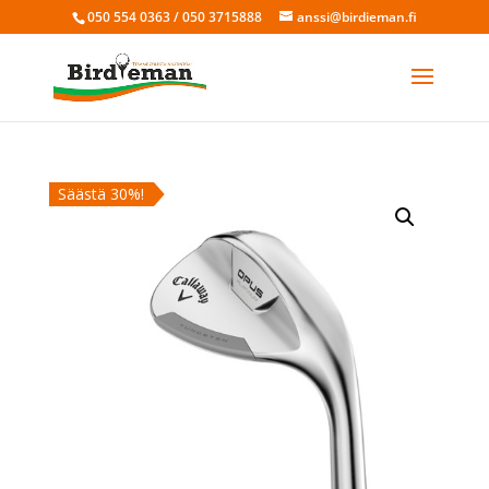
050 554 0363 / 050 3715888
anssi@birdieman.fi
Säästä 30%!