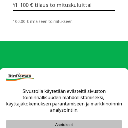
Yli 100 € tilaus toimituskuluitta!
100,00
€
ilmaiseen toimitukseen.
Uutiset
Verkkokauppa
Yrityksille
Fittaus ja opetus
Huollot
Matkat
Yhteystiedot
Toimitusehdot
Tietosuojaseloste