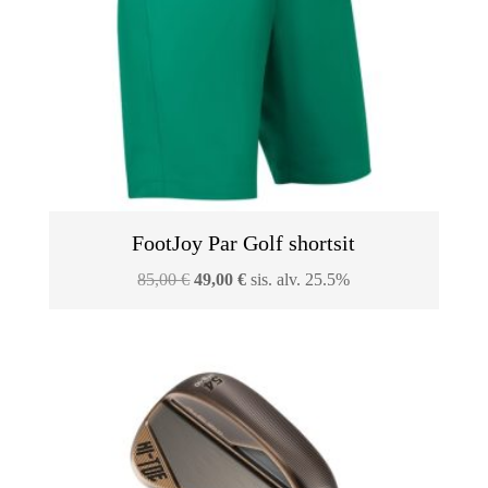
FootJoy Par Golf shortsit
Alkuperäinen
Nykyinen
85,00
€
49,00
€
sis. alv. 25.5%
hinta
hinta
oli:
on:
85,00 €.
49,00 €.