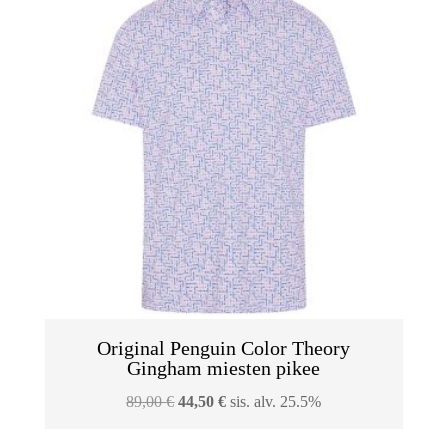
Original Penguin Color Theory
Gingham miesten pikee
Alkuperäinen
Nykyinen
89,00
€
44,50
€
sis. alv. 25.5%
hinta
hinta