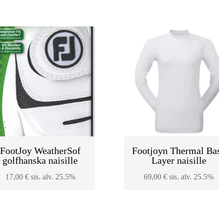
oli:
on:
oli:
on:
85,00 €.
49,00 €.
95,00 €.
59,00 €.
FootJoy WeatherSof
Footjoyn Thermal Ba
golfhanska naisille
Layer naisille
17,00
€
sis. alv. 25.5%
69,00
€
sis. alv. 25.5%