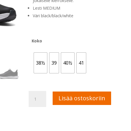
jokaiselle kierrokselle.
Lesti MEDIUM
Väri black/black/white
Koko
38½
39
40½
41
FootJoy
A
Lisää ostoskoriin
Pulse
l
naisten
t
golfkengät
e
määrä
r
n