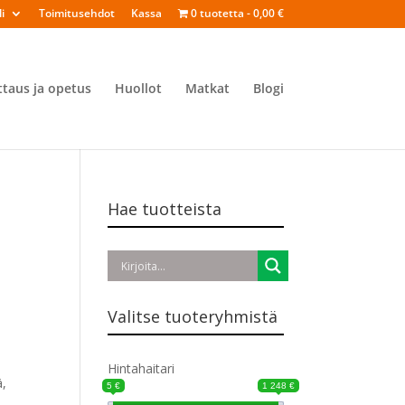
i
Toimitusehdot
Kassa
0 tuotetta
0,00 €
ttaus ja opetus
Huollot
Matkat
Blogi
Hae tuotteista
Valitse tuoteryhmistä
Hintahaitari
ä,
5 €
1 248 €