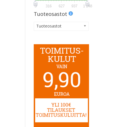
5
316
627
937
1 248
Tuoteosastot
Tuoteosastot