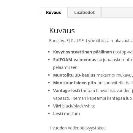
Kuvaus
Lisätiedot
Kuvaus
Footjoy. FJ PULSE. Lyömätöntä mukavuutta ja
Kevyt synteettinen päällinen
ripstop-vah
SofFOAM-vaimennus
tarjoaa uskomatto
pelaamiseen.
Muotoiltu 3D-kaulus
maksimoi mukavuud
Monisuuntainen pito
on suunniteltu hall
Vantage-lesti
tarjoaa tilavan istuvuuden j
vapaasti. Hieman kapeampi kantapää luo urh
Väri
black/black/white
Lesti
medium
1 vuoden vedenpitävyystakuu