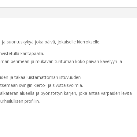
a
t
i
v
e
:
 suorituskykyä joka päivä, jokaiselle kierrokselle.
vistetulla kantapäällä.
man pehmeän ja mukavan tuntuman koko päivän kävelyyn ja
en ja takaa luistamattoman istuvuuden.
itsemaan svingin kierto- ja sivuttaisvoimia.
alkaterän alueella ja pyöristetyn kärjen, joka antaa varpaiden levitä
eilullisen profiilin.