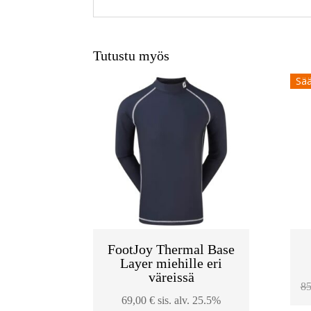
Tutustu myös
Sää
FootJoy Thermal Base
Layer miehille eri
väreissä
8
69,00
€
sis. alv. 25.5%