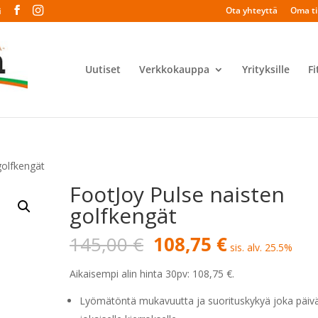
Ota yhteyttä
Oma til
i
Uutiset
Verkkokauppa
Yrityksille
Fi
golfkengät
FootJoy Pulse naisten
golfkengät
Alkuperäinen
Nykyinen
145,00
€
108,75
€
sis. alv. 25.5%
hinta
hinta
oli:
on:
Aikaisempi alin hinta 30pv:
108,75
€
.
145,00 €.
108,75 €.
Lyömätöntä mukavuutta ja suorituskykyä joka päiv