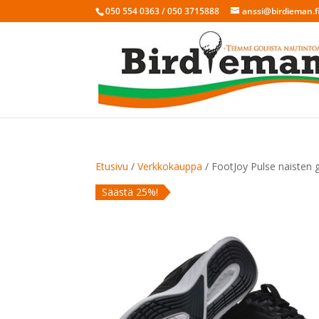
050 554 0363 / 050 3715888
anssi@birdieman.f
Etusivu
/
Verkkokauppa
/ FootJoy Pulse naisten 
Säästä 25%!