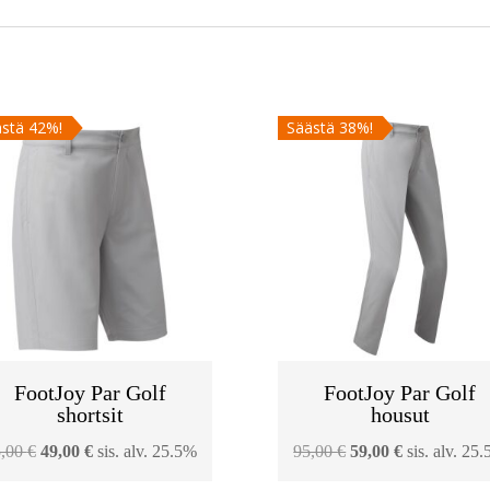
stä 42%!
Säästä 38%!
FootJoy Par Golf
FootJoy Par Golf
shortsit
housut
Alkuperäinen
Nykyinen
Alkuperäinen
Nykyinen
5,00
€
49,00
€
sis. alv. 25.5%
95,00
€
59,00
€
sis. alv. 25
hinta
hinta
hinta
hinta