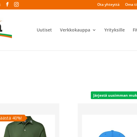
Ota yhteyttä
Oma til
i
Uutiset
Verkkokauppa
Yrityksille
Fi
äästä 40%!