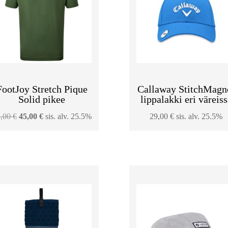
FootJoy Stretch Pique
Callaway StitchMagn
Solid pikee
lippalakki eri väreiss
Alkuperäinen
Nykyinen
5,00
€
45,00
€
sis. alv. 25.5%
29,00
€
sis. alv. 25.5%
hinta
hinta
oli:
on:
75,00 €.
45,00 €.