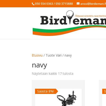
050 554 0363 / 050 3715888
anssi@birdieman.f
Etusivu
/ Tuote Väri / navy
navy
Sorted
Näytetään kaikki 17 tulosta
by
latest
Säästä 8%!
S