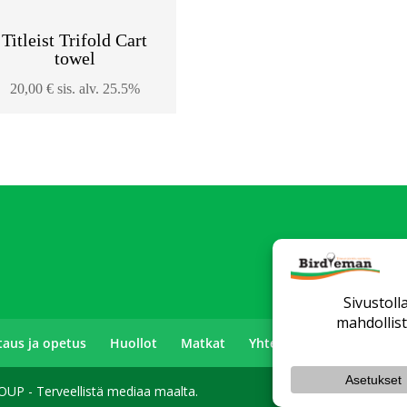
Titleist Trifold Cart
towel
20,00
€
sis. alv. 25.5%
ttaus ja opetus
Huollot
Matkat
Yhteystiedot
Toimitu
P - Terveellistä mediaa maalta.