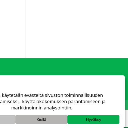
sehdot
Tietosuojaseloste