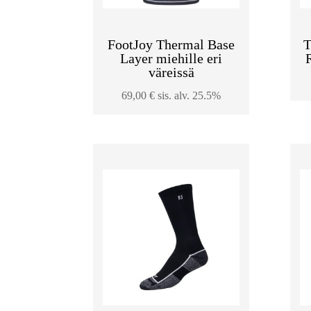
FootJoy Thermal Base
T
Layer miehille eri
väreissä
69,00
€
sis. alv. 25.5%