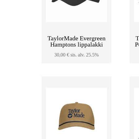
TaylorMade Evergreen
T
Hamptons lippalakki
P
30,00
€
sis. alv. 25.5%