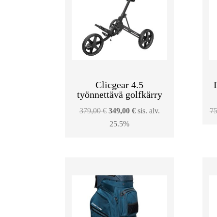
Clicgear 4.5
työnnettävä golfkärry
Alkuperäinen
Nykyinen
379,00
€
349,00
€
sis. alv.
7
hinta
hinta
25.5%
oli:
on:
379,00 €.
349,00 €.