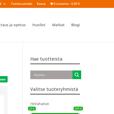
i
Toimitusehdot
Kassa
0 tuotetta
0,00 €
ttaus ja opetus
Huollot
Matkat
Blogi
Hae tuotteista
Valitse tuoteryhmistä
Hintahaitari
15 €
369 €