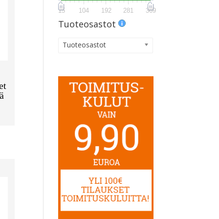
15
104
192
281
369
Tuoteosastot
Tuoteosastot
et
ä