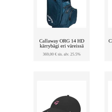
Callaway ORG 14 HD
C
kärrybägi eri väreissä
369,00
€
sis. alv. 25.5%