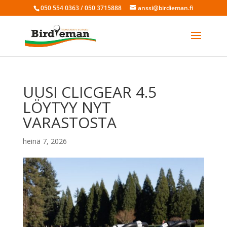
050 554 0363 / 050 3715888
anssi@birdieman.fi
UUSI CLICGEAR 4.5
LÖYTYY NYT
VARASTOSTA
heinä 7, 2026