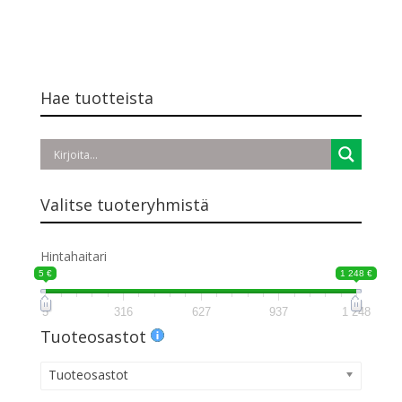
Hae tuotteista
Valitse tuoteryhmistä
Hintahaitari
5 €
1 248 €
5
316
627
937
1 248
Tuoteosastot
Tuoteosastot