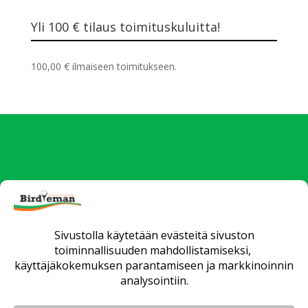
Yli 100 € tilaus toimituskuluitta!
100,00
€
ilmaiseen toimitukseen.
Uutiset
Verkkokauppa
Yrityksille
Fittaus ja opetus
Huollot
Matkat
Yhteystiedot
Toimitusehdot
Tietosuojaseloste