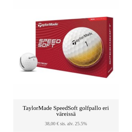
TaylorMade SpeedSoft golfpallo eri
väreissä
38,00
€
sis. alv. 25.5%