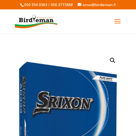
050 554 0363 / 050 3715888
anssi@birdieman.fi