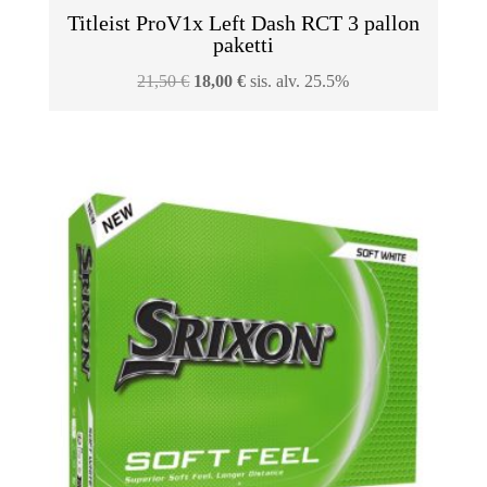
Titleist ProV1x Left Dash RCT 3 pallon
paketti
Alkuperäinen
Nykyinen
21,50
€
18,00
€
sis. alv. 25.5%
hinta
hinta
oli:
on:
21,50 €.
18,00 €.