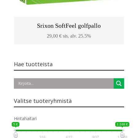
Srixon SoftFeel golfpallo
29,00
€
sis. alv. 25.5%
Hae tuotteista
Valitse tuoteryhmistä
Hintahaitari
5 €
1 248 €
5
316
627
937
1 248