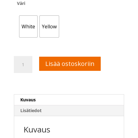
Väri
White
Yellow
Srixon
A
Lisää ostoskoriin
AD333
l
golfpallo
t
määrä
e
r
n
Kuvaus
a
t
Lisätiedot
i
v
Kuvaus
e
: