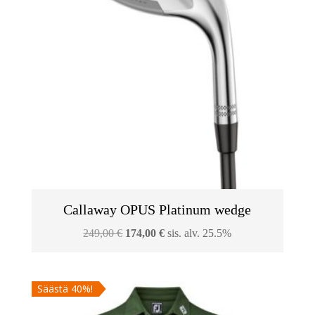
Callaway OPUS Platinum wedge
Alkuperäinen
Nykyinen
249,00
€
174,00
€
sis. alv. 25.5%
hinta
hinta
oli:
on:
Säästä 40%!
249,00 €.
174,00 €.