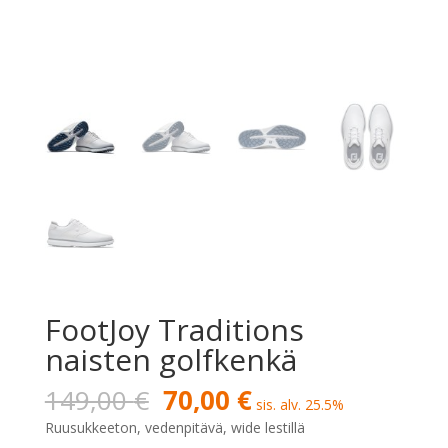
FootJoy Traditions
naisten golfkenkä
Alkuperäinen
Nykyinen
149,00
€
70,00
€
sis. alv. 25.5%
hinta
hinta
Ruusukkeeton, vedenpitävä, wide lestillä
oli:
on: