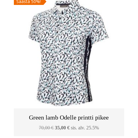
Säästä 50%!
75,00 €.
45,00 €.
Green lamb Odelle printti pikee
Alkuperäinen
Nykyinen
70,00
€
35,00
€
sis. alv. 25.5%
hinta
hinta