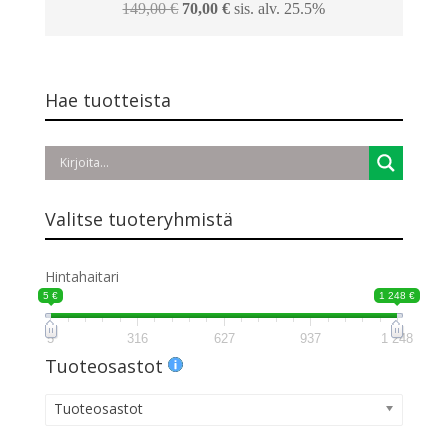
Alkuperäinen
Nykyinen
149,00
€
70,00
€
sis. alv. 25.5%
hinta
hinta
oli:
on:
149,00 €.
70,00 €.
Hae tuotteista
Valitse tuoteryhmistä
Hintahaitari
5 €
1 248 €
5
316
627
937
1 248
Tuoteosastot
Tuoteosastot