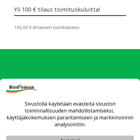
Yli 100 € tilaus toimituskuluitta!
100,00
€
ilmaiseen toimitukseen.
Uutiset
Verkkokauppa
Yrityksille
Fittaus ja opetus
Huollot
Matkat
Yhteystiedot
Toimitusehdot
Tietosuojaseloste