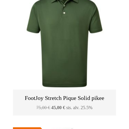
FootJoy Stretch Pique Solid pikee
Alkuperäinen
Nykyinen
75,00
€
45,00
€
sis. alv. 25.5%
hinta
hinta
oli:
on: