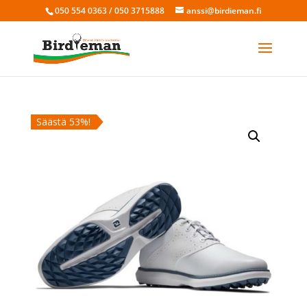
050 554 0363 / 050 3715888
anssi@birdieman.fi
Säästä 53%!