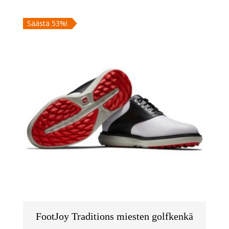
oli:
on:
Säästä 53%!
70,00 €.
35,00 €.
FootJoy Traditions miesten golfkenkä