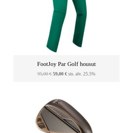
FootJoy Par Golf housut
Alkuperäinen
Nykyinen
95,00
€
59,00
€
sis. alv. 25.5%
hinta
hinta
oli:
on:
95,00 €.
59,00 €.