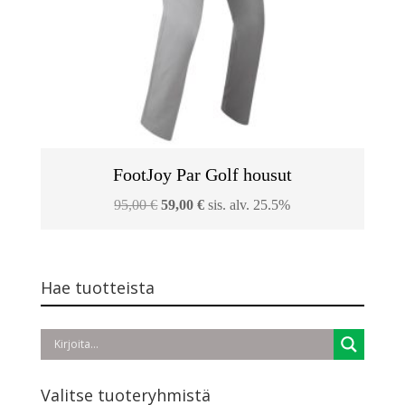
FootJoy Par Golf housut
Alkuperäinen
Nykyinen
95,00
€
59,00
€
sis. alv. 25.5%
hinta
hinta
oli:
on:
95,00 €.
59,00 €.
Hae tuotteista
Valitse tuoteryhmistä