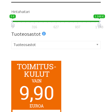
Hintahaitari
5 €
1 248 €
5
316
627
937
1 248
Tuoteosastot
Tuoteosastot