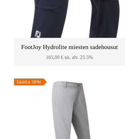
FootJoy Hydrolite miesten sadehousut
165,00
€
sis. alv. 25.5%
Säästä 38%!