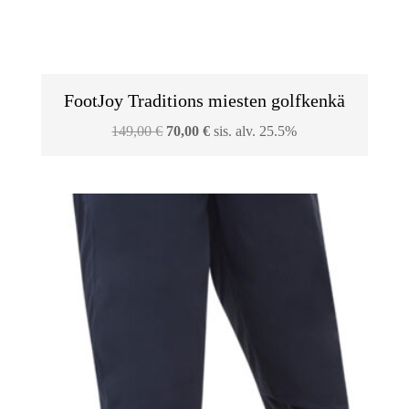
FootJoy Traditions miesten golfkenkä
Alkuperäinen
Nykyinen
149,00
€
70,00
€
sis. alv. 25.5%
hinta
hinta
oli:
on:
149,00 €.
70,00 €.