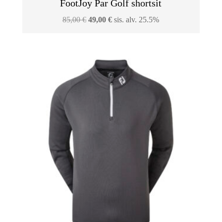
FootJoy Par Golf shortsit
Alkuperäinen
Nykyinen
85,00
€
49,00
€
sis. alv. 25.5%
hinta
hinta
oli:
on:
85,00 €.
49,00 €.