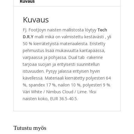
Kuvaus
a
t
Kuvaus
i
v
FJ. FootJoyn naisten mallistosta löytyy
Tech
e
D.R.Y
malli mikä on valmistettu kestävästi , yli
:
50 % kierrätetyistä materiaaleista. Eristetty
pehmustus lisää mukavuutta kantapäässä,
varpaassa ja pohjassa. Dual tab -rakenne
tarjoaa suojan ja erityisesti suunnitellun
istuvuuden. Pysyy jalassa erityisen hyvin
kävellessä. Materiaali kierrätetty polyesteri 64
%, spandex 17 %, nailon 10 %, polyesteri 9 %.
Väri White / Nimbus Cloud / Lime. Yksi
naisten koko, EUR 36.5-40.5.
Tutustu myös