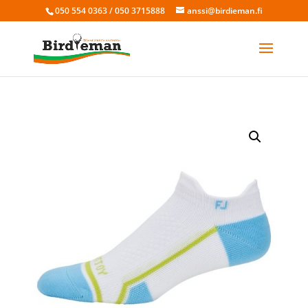
050 554 0363 / 050 3715888
anssi@birdieman.fi