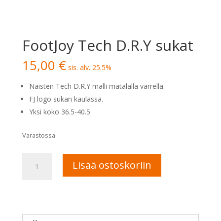
FootJoy Tech D.R.Y sukat
15,00
€
sis. alv. 25.5%
Naisten Tech D.R.Y malli matalalla varrella.
FJ logo sukan kaulassa.
Yksi koko 36.5-40.5
Varastossa
FootJoy
A
Lisää ostoskoriin
Tech
l
D.R.Y
t
sukat
e
määrä
r
n