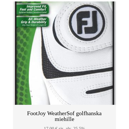
FootJoy WeatherSof golfhanska
miehille
17,00
€
sis. alv. 25.5%