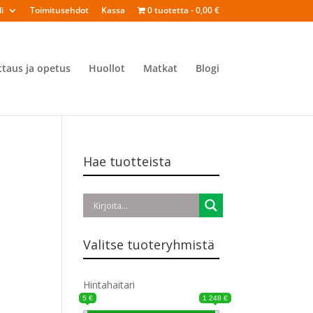
i
Toimitusehdot
Kassa
0 tuotetta
0,00 €
ttaus ja opetus
Huollot
Matkat
Blogi
Hae tuotteista
Valitse tuoteryhmistä
Hintahaitari
5 €
1 248 €