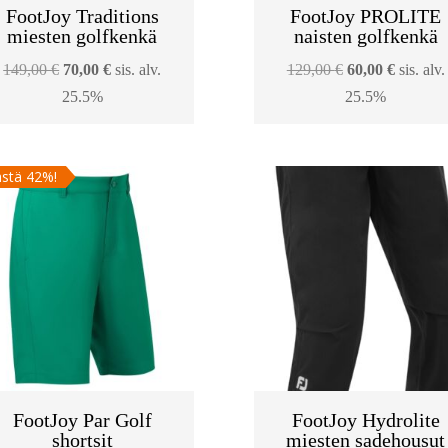
FootJoy Traditions
FootJoy PROLITE
miesten golfkenkä
naisten golfkenkä
Alkuperäinen
Nykyinen
Alkuperäinen
Nykyin
149,00
€
70,00
€
sis. alv.
129,00
€
60,00
€
sis. alv.
hinta
hinta
hinta
hinta
25.5%
25.5%
oli:
on:
oli:
on:
149,00 €.
70,00 €.
129,00 €.
60,00 €.
stä 42%!
FootJoy Par Golf
FootJoy Hydrolite
shortsit
miesten sadehousut