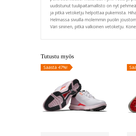
uudistunut tuulipaitamallisto on nyt pehmeä
ja pitkä vetoketju helpottaa pukemista. Hiha
Helmassa sivuilla molemmin puolin joustomat
Väri sininen, pitkä valkoinen vetoketju. Ko
Tutustu myös
Säästä 47%!
Sää