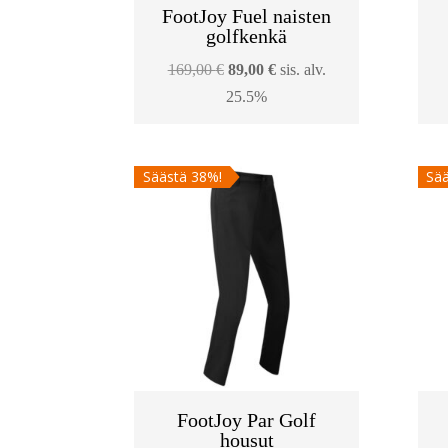
FootJoy Fuel naisten
golfkenkä
Alkuperäinen
Nykyinen
169,00
€
89,00
€
sis. alv.
hinta
hinta
25.5%
oli:
on:
169,00 €.
89,00 €.
Säästä 38%!
Sää
FootJoy Par Golf
housut