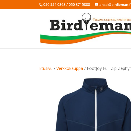
050 554 0363 / 050 3715888
anssi@birdieman.f
Etusivu
/
Verkkokauppa
/ FootJoy Full-Zip Zephyr