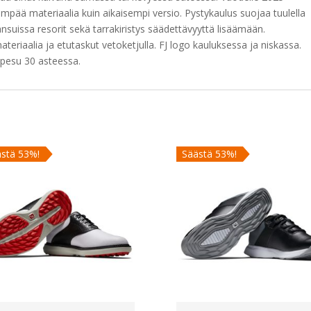
mpää materiaalia kuin aikaisempi versio. Pystykaulus suojaa tuulella
nsuissa resorit sekä tarrakiristys säädettävyyttä lisäämään.
eriaalia ja etutaskut vetoketjulla. FJ logo kauluksessa ja niskassa.
nepesu 30 asteessa.
stä 53%!
Säästä 53%!