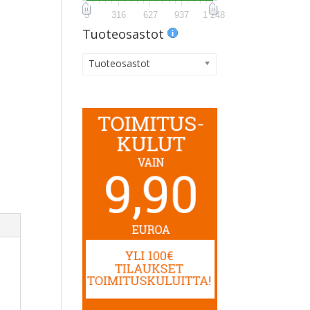
5
316
627
937
1 248
Tuoteosastot
Tuoteosastot