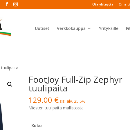
Ota yhteyttä
Oma til
i
Uutiset
Verkkokauppa
Yrityksille
Fi
 tuulipaita
FootJoy Full-Zip Zephyr
tuulipaita
129,00
€
sis. alv. 25.5%
Miesten tuulipaita mallistosta
Koko