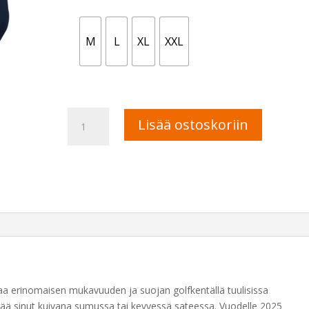
M
L
XL
XXL
FootJoy
A
Lisää ostoskoriin
Full-
l
Zip
t
Zephyr
e
tuulipaita
r
määrä
n
a
t
i
v
e
oaa erinomaisen mukavuuden ja suojan golfkentällä tuulisissa
:
 pitää sinut kuivana sumussa tai kevyessä sateessa. Vuodelle 2025