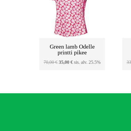
Green lamb Odelle
printti pikee
Alkuperäinen
Nykyinen
70,00
€
35,00
€
sis. alv. 25.5%
3
hinta
hinta
oli:
on:
70,00 €.
35,00 €.