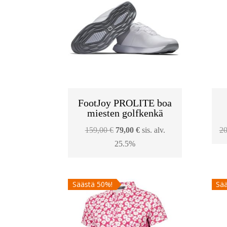
FootJoy PROLITE boa
miesten golfkenkä
Alkuperäinen
Nykyinen
159,00
€
79,00
€
sis. alv.
2
hinta
hinta
25.5%
oli:
on:
159,00 €.
79,00 €.
Säästä 50%!
Sää