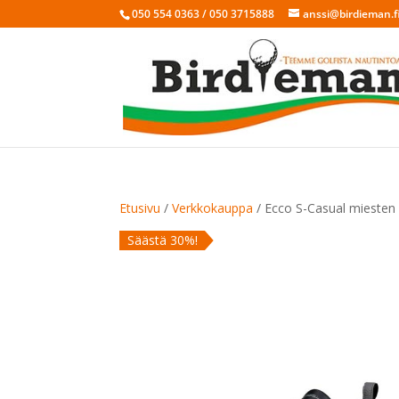
050 554 0363 / 050 3715888
anssi@birdieman.f
Etusivu
/
Verkkokauppa
/ Ecco S-Casual miesten
Säästä 30%!