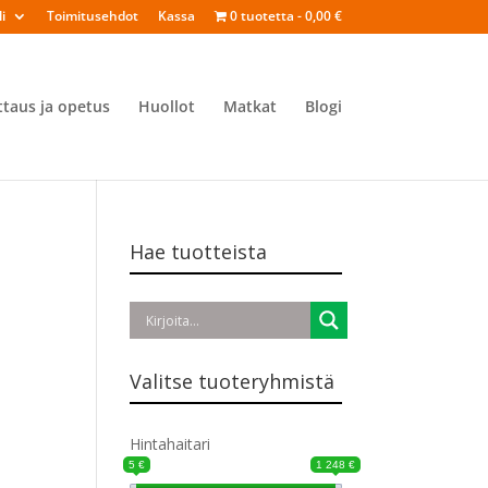
i
Toimitusehdot
Kassa
0 tuotetta
0,00 €
ttaus ja opetus
Huollot
Matkat
Blogi
Hae tuotteista
Valitse tuoteryhmistä
Hintahaitari
5 €
1 248 €