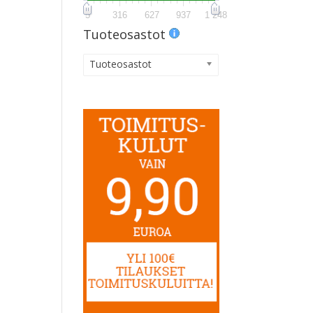
5
316
627
937
1 248
Tuoteosastot
Tuoteosastot