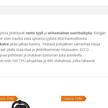
i
v
e
:
jossa yhdistyvät
rento tyyli
ja
erinomainen suorituskyky
. Kengän
t siten nauttia sekä upeasta tyylistä että ihanteellisesta
kalvo
pitää jalkasi kuivina. Pestävä pohjallinen vaimentaa iskuja
saat jalalle lisää tilaa ja yksilöllisemmän istuvuuden. ECCO
joaa pehmeän ja mukavan tuntuman joka askeleella.
 on noin 100 TPU-pitopintaa ja 800 otekulmaa, jotka takaavat
stä 25%!
Säästä 53%!