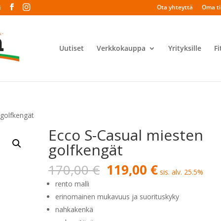
Ota yhteyttä
Oma til
i
Uutiset
Verkkokauppa
Yrityksille
Fi
 golfkengät
Ecco S-Casual miesten
golfkengät
Alkuperäinen
Nykyinen
170,00
€
119,00
€
sis. alv. 25.5%
hinta
hinta
rento malli
oli:
on:
erinomainen mukavuus ja suorituskyky
170,00 €.
119,00 €.
nahkakenkä