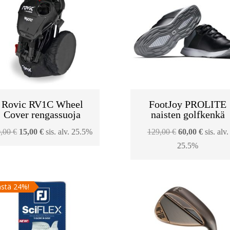
Rovic RV1C Wheel
FootJoy PROLITE
Cover rengassuoja
naisten golfkenkä
Alkuperäinen
Nykyinen
Alkuperäinen
Nykyin
0,00
€
15,00
€
sis. alv. 25.5%
129,00
€
60,00
€
sis. alv.
hinta
hinta
hinta
hinta
25.5%
oli:
on:
oli:
on:
20,00 €.
15,00 €.
129,00 €.
60,00 €.
stä 24%!