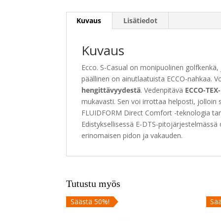
Kuvaus
Lisätiedot
Kuvaus
Ecco. S-Casual on monipuolinen golfkenkä, 
päällinen on ainutlaatuista ECCO-nahkaa. Voi
hengittävyydestä
. Vedenpitävä
ECCO-TEX-
mukavasti. Sen voi irrottaa helposti, jolloin 
FLUIDFORM Direct Comfort -teknologia tar
Edistyksellisessä E-DTS-pitojärjestelmässä
erinomaisen pidon ja vakauden.
Tutustu myös
Säästä 50%!
Sää