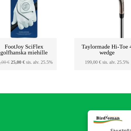
FootJoy SciFlex
Taylormade Hi-Toe 
golfhanska miehille
wedge
Alkuperäinen
Nykyinen
3,00
€
25,00
€
sis. alv. 25.5%
199,00
€
sis. alv. 25.5%
hinta
hinta
oli:
on:
33,00 €.
25,00 €.