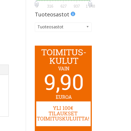
5
316
627
937
1 248
Tuoteosastot
Tuoteosastot