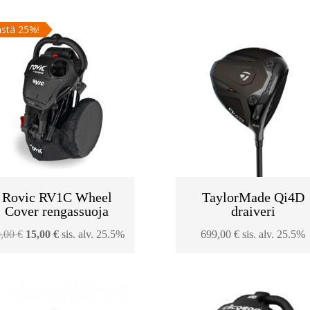
stä 25%!
Rovic RV1C Wheel
TaylorMade Qi4D
Cover rengassuoja
draiveri
Alkuperäinen
Nykyinen
0,00
€
15,00
€
sis. alv. 25.5%
699,00
€
sis. alv. 25.5%
hinta
hinta
oli:
on:
20,00 €.
15,00 €.