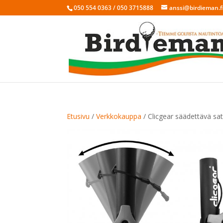
050 554 0363 / 050 3715888
anssi@birdieman.f
Etusivu
/
Verkkokauppa
/ Clicgear säädettävä sa