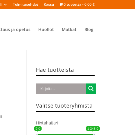
i
Toimitusehdot
Kassa
0 tuotetta
0,00 €
ttaus ja opetus
Huollot
Matkat
Blogi
Hae tuotteista
Valitse tuoteryhmistä
ii
Hintahaitari
5 €
1 248 €