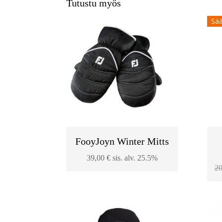
Tutustu myös
Sää
FooyJoyn Winter Mitts
39,00
€
sis. alv. 25.5%
2