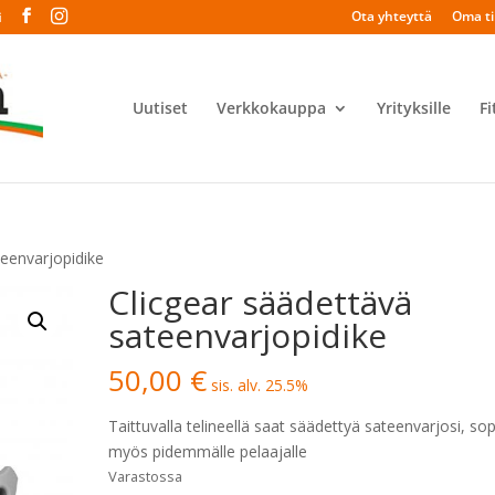
Ota yhteyttä
Oma til
i
Uutiset
Verkkokauppa
Yrityksille
Fi
teenvarjopidike
Clicgear säädettävä
sateenvarjopidike
50,00
€
sis. alv. 25.5%
Taittuvalla telineellä saat säädettyä sateenvarjosi, sop
myös pidemmälle pelaajalle
Varastossa