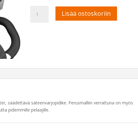
Clicgear
A
Lisää ostoskoriin
säädettävä
l
sateenvarjopidike
t
määrä
e
r
n
a
t
i
v
e
:
ster, säädettävä sateenvarjopidike. Perusmalliin verrattuna on myös
a pidemmille pelaajille.