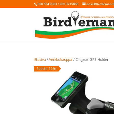
050 554 0363 / 050 3715888
anssi@birdieman.f
Etusivu
/
Verkkokauppa
/ Clicgear GPS Holder
Säästä 10%!