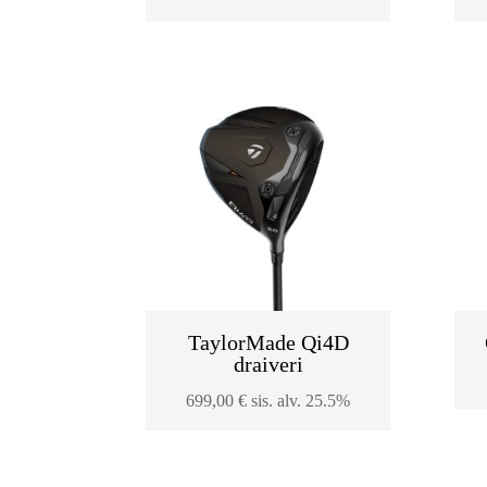
TaylorMade Qi4D
draiveri
699,00
€
sis. alv. 25.5%