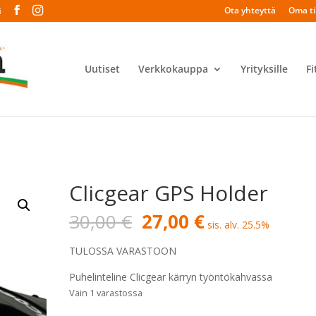
Ota yhteyttä
Oma til
i
Uutiset
Verkkokauppa
Yrityksille
Fi
Clicgear GPS Holder
Alkuperäinen
Nykyinen
30,00
€
27,00
€
sis. alv. 25.5%
hinta
hinta
oli:
on:
TULOSSA VARASTOON
30,00 €.
27,00 €.
Puhelinteline Clicgear kärryn työntökahvassa
Vain 1 varastossa