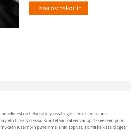
Clicgear
A
Lisää ostoskoriin
GPS
l
Holder
t
määrä
e
r
n
a
t
i
v
e
:
a puhelimesi on helposti käytössäsi golfkierroksen aikana,
pelin tiimellyksessä. Kiinnitetään sateenvarjopidikkeeseen ja on
mukaan (useimpiin puhelinmalleihin sopiva). Toimii kaikissa clicgear