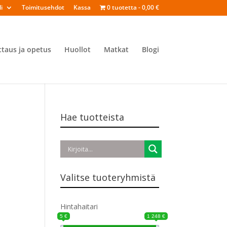
i
Toimitusehdot
Kassa
0 tuotetta
0,00 €
ttaus ja opetus
Huollot
Matkat
Blogi
Hae tuotteista
Valitse tuoteryhmistä
Hintahaitari
5 €
1 248 €