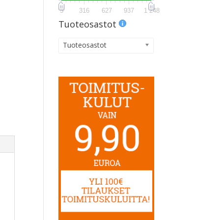
5
316
627
937
1 248
Tuoteosastot
Tuoteosastot