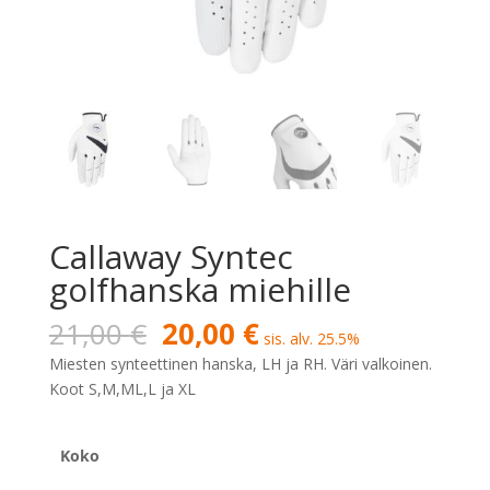
Callaway Syntec
golfhanska miehille
Alkuperäinen
Nykyinen
21,00
€
20,00
€
sis. alv. 25.5%
hinta
hinta
Miesten synteettinen hanska, LH ja RH. Väri valkoinen.
oli:
on:
Koot S,M,ML,L ja XL
21,00 €.
20,00 €.
Koko