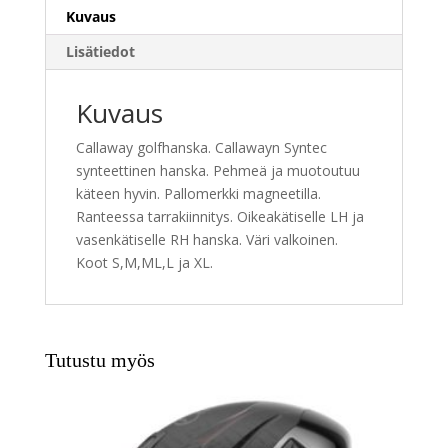
n
Kuvaus
a
t
Lisätiedot
i
v
Kuvaus
e
:
Callaway golfhanska. Callawayn Syntec
synteettinen hanska. Pehmeä ja muotoutuu
käteen hyvin. Pallomerkki magneetilla.
Ranteessa tarrakiinnitys. Oikeakätiselle LH ja
vasenkätiselle RH hanska. Väri valkoinen.
Koot S,M,ML,L ja XL.
Tutustu myös