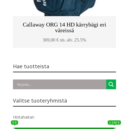
Callaway ORG 14 HD kärrybägi eri
väreissä
369,00
€
sis. alv. 25.5%
Hae tuotteista
Valitse tuoteryhmistä
Hintahaitari
5 €
1 248 €