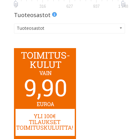
5
316
627
937
1 248
Tuoteosastot
Tuoteosastot