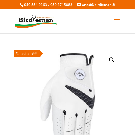
050 554 0363 / 050 3715888
anssi@birdieman.fi
Säästä 5%!