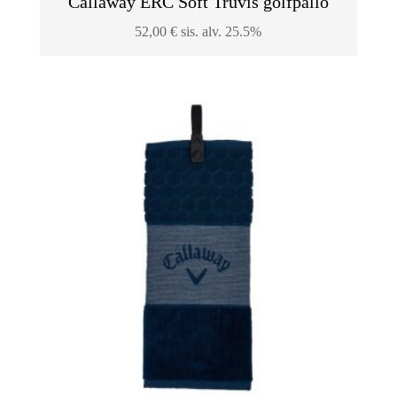
Callaway ERC Soft Truvis golfpallo
52,00
€
sis. alv. 25.5%