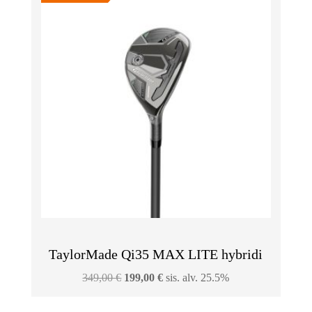
TaylorMade Qi35 MAX LITE hybridi
Alkuperäinen
Nykyinen
349,00
€
199,00
€
sis. alv. 25.5%
hinta
hinta