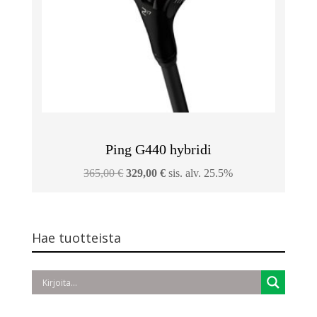
Ping G440 hybridi
Alkuperäinen
Nykyinen
365,00
€
329,00
€
sis. alv. 25.5%
hinta
hinta
oli:
on:
365,00 €.
329,00 €.
Hae tuotteista