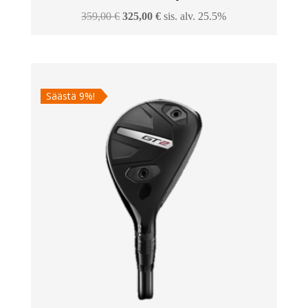
Alkuperäinen
Nykyinen
359,00
€
325,00
€
sis. alv. 25.5%
hinta
hinta
oli:
on:
359,00 €.
325,00 €.
Säästä 9%!