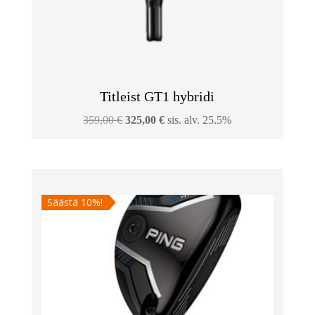
Titleist GT1 hybridi
Alkuperäinen
Nykyinen
359,00
€
325,00
€
sis. alv. 25.5%
hinta
hinta
oli:
on:
359,00 €.
325,00 €.
Säästä 10%!