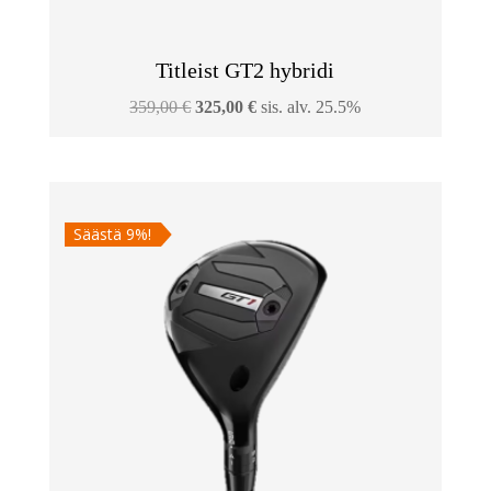
Titleist GT2 hybridi
Alkuperäinen
Nykyinen
359,00
€
325,00
€
sis. alv. 25.5%
hinta
hinta
oli:
on:
359,00 €.
325,00 €.
Säästä 9%!