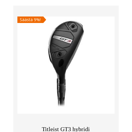
oli:
on:
349,00 €.
199,00 €.
Säästä 9%!
Titleist GT3 hybridi