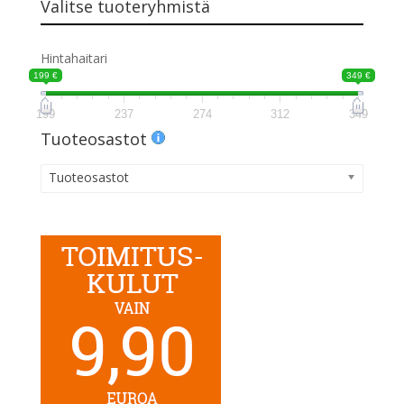
Valitse tuoteryhmistä
Hintahaitari
199 €
349 €
199
237
274
312
349
Tuoteosastot
Tuoteosastot