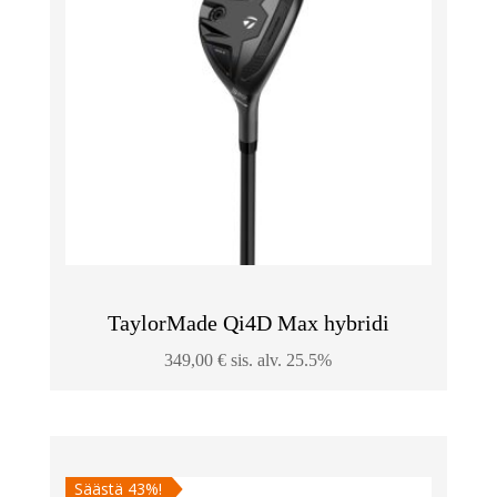
TaylorMade Qi4D Max hybridi
349,00
€
sis. alv. 25.5%
Säästä 43%!