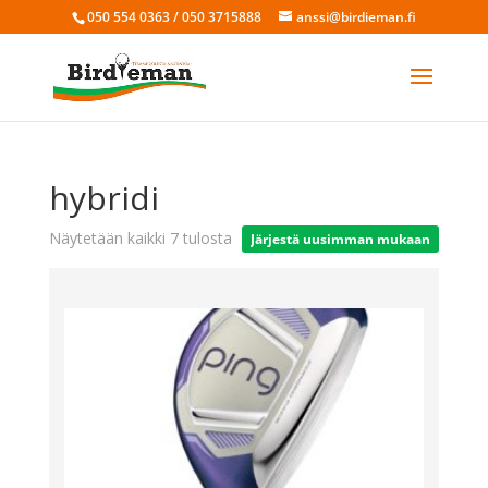
050 554 0363 / 050 3715888
anssi@birdieman.fi
hybridi
Sorted
Näytetään kaikki 7 tulosta
by
latest