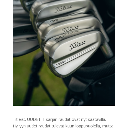
Titleist. UUDET T-sarjan raudat ovat nyt saatavilla.
Hyllyyn uudet raudat tulevat kuun loppupuolella, mutta