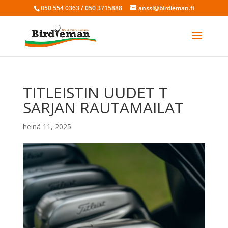
050 554 0363 / 050 3715888
anssi@birdieman.fi
TITLEISTIN UUDET T
SARJAN RAUTAMAILAT
heinä 11, 2025