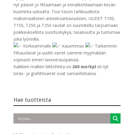
nyt pääset jo fittaamaan ja ennakkotilaamaan kesän
kuuminta uutuutta. Tour-tason tarkkuudesta
maksimaaliseen anteeksiantavuuteen, UUDET T100,
T150, T250 ja T350 raudat on suunniteltu tarjoamaan
poikkeuksellista suorituskykyä, tasaisuutta ja tuntumaa
joka lyönnillä.
Korkeammalle
Kauemmas
Tarkemmin
Fittauslavat ja uudet varret saimme myymälään
sopivasti ennen lanseerauspäivää.
Kaikkien mallien lähtöhinta on
260 eur/kpl
eli nyt
teräs- ja grafiittivarret ovat samanhintaisia.
Hae tuotteista