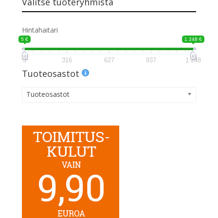
Valitse tuoteryhmistä
Hintahaitari
5 €
1 248 €
5
316
627
937
1 248
Tuoteosastot
Tuoteosastot