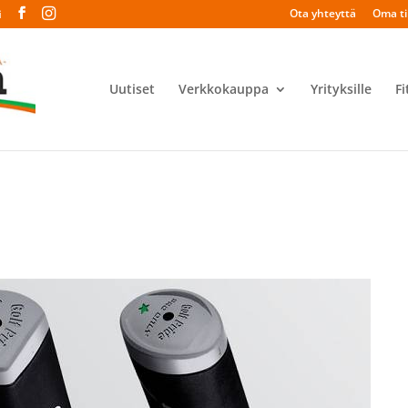
Ota yhteyttä
Oma til
i
Uutiset
Verkkokauppa
Yrityksille
Fi