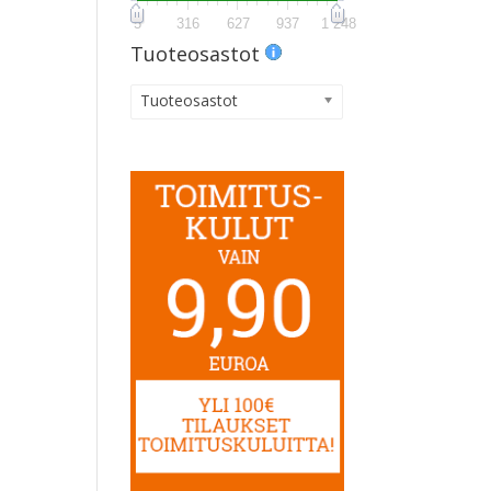
5
316
627
937
1 248
Tuoteosastot
Tuoteosastot