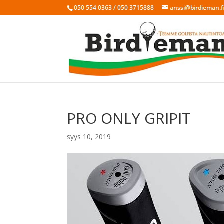
050 554 0363 / 050 3715888
anssi@birdieman.f
PRO ONLY GRIPIT
syys 10, 2019