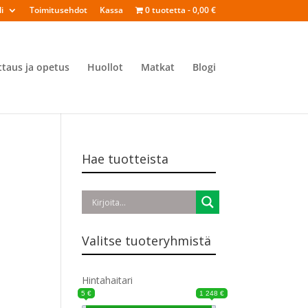
i
Toimitusehdot
Kassa
0 tuotetta
0,00 €
ttaus ja opetus
Huollot
Matkat
Blogi
Hae tuotteista
Valitse tuoteryhmistä
Hintahaitari
5 €
1 248 €