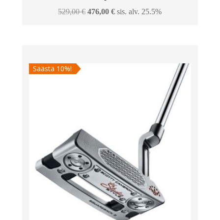
Alkuperäinen
Nykyinen
529,00
€
476,00
€
sis. alv. 25.5%
hinta
hinta
oli:
on:
529,00 €.
476,00 €.
Säästä 10%!