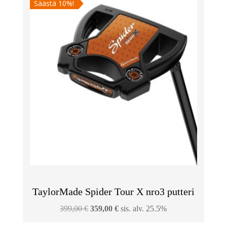
Säästä 10%!
TaylorMade Spider Tour X nro3 putteri
Alkuperäinen
Nykyinen
399,00
€
359,00
€
sis. alv. 25.5%
hinta
hinta