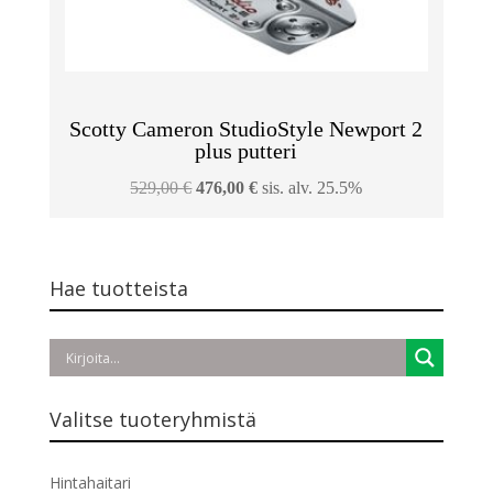
Scotty Cameron StudioStyle Newport 2
plus putteri
Alkuperäinen
Nykyinen
529,00
€
476,00
€
sis. alv. 25.5%
hinta
hinta
oli:
on:
529,00 €.
476,00 €.
Hae tuotteista
Valitse tuoteryhmistä
Hintahaitari