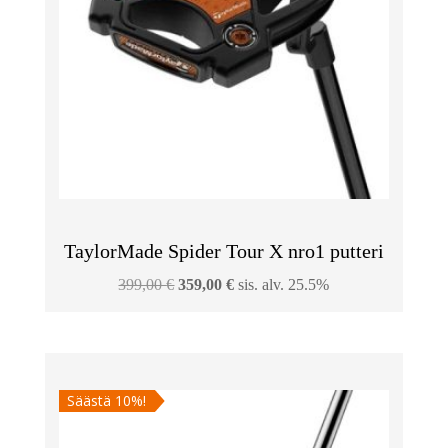
TaylorMade Spider Tour X nro1 putteri
Alkuperäinen
Nykyinen
399,00
€
359,00
€
sis. alv. 25.5%
hinta
hinta
oli:
on:
399,00 €.
359,00 €.
Säästä 10%!