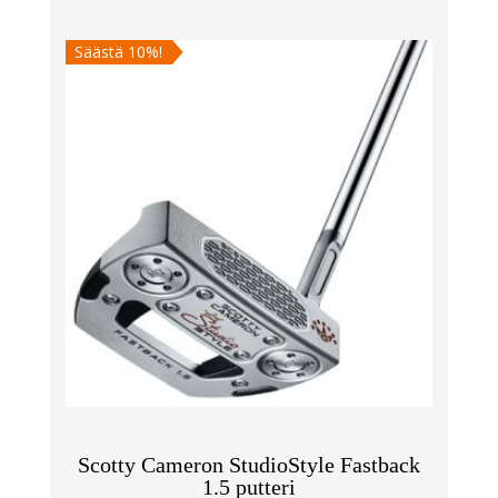
529,00 €.
476,00 €.
Säästä 10%!
Scotty Cameron StudioStyle Fastback
1.5 putteri