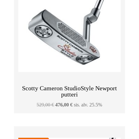
Scotty Cameron StudioStyle Newport
putteri
Alkuperäinen
Nykyinen
529,00
€
476,00
€
sis. alv. 25.5%
hinta
hinta
oli:
on:
529,00 €.
476,00 €.