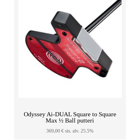
Odyssey Ai-DUAL Square to Square
Max ½ Ball putteri
369,00
€
sis. alv. 25.5%