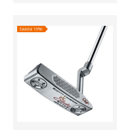
hinta
hinta
oli:
on:
529,00 €.
476,00 €.
Säästä 10%!