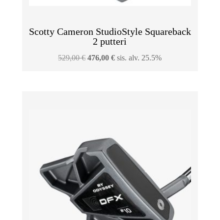
Scotty Cameron StudioStyle Squareback
2 putteri
Alkuperäinen
Nykyinen
529,00
€
476,00
€
sis. alv. 25.5%
hinta
hinta
oli:
on:
529,00 €.
476,00 €.