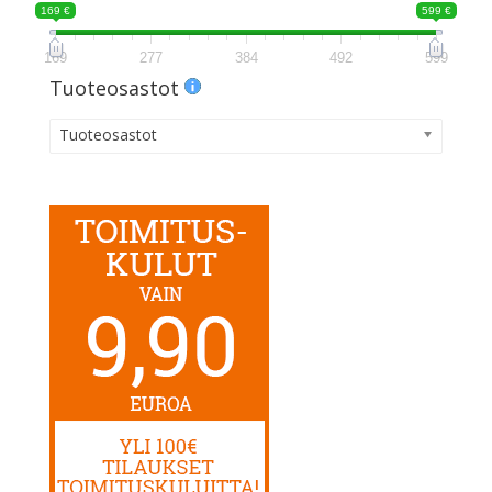
169 €
599 €
169
277
384
492
599
Tuoteosastot
Tuoteosastot