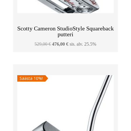
Scotty Cameron StudioStyle Squareback
putteri
Alkuperäinen
Nykyinen
529,00
€
476,00
€
sis. alv. 25.5%
hinta
hinta
oli:
on:
529,00 €.
476,00 €.
Säästä 10%!