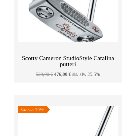
Scotty Cameron StudioStyle Catalina
putteri
Alkuperäinen
Nykyinen
529,00
€
476,00
€
sis. alv. 25.5%
hinta
hinta
oli:
on:
529,00 €.
476,00 €.
Säästä 10%!