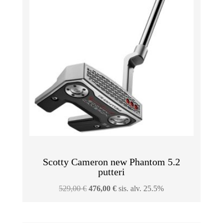
Scotty Cameron new Phantom 5.2
putteri
Alkuperäinen
Nykyinen
529,00
€
476,00
€
sis. alv. 25.5%
hinta
hinta
oli:
on: