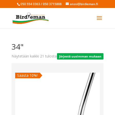
050 554 0363 / 050 3715888
anssi@birdieman.fi
34"
Sorted
Näytetään kaikki 21 tulosta
by
latest
Säästä 10%!