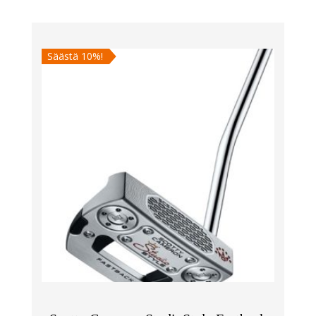
oli:
on:
399,00 €.
359,00 €.
Säästä 10%!