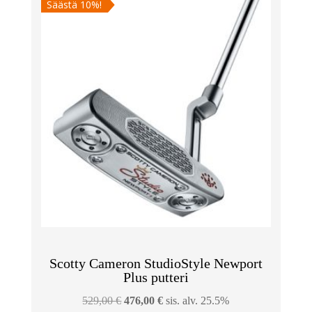
Säästä 10%!
Scotty Cameron StudioStyle Newport
Plus putteri
Alkuperäinen
Nykyinen
529,00
€
476,00
€
sis. alv. 25.5%