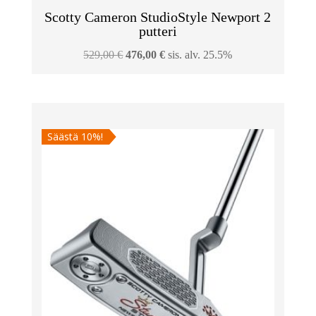
Scotty Cameron StudioStyle Newport 2
putteri
Alkuperäinen
Nykyinen
529,00
€
476,00
€
sis. alv. 25.5%
hinta
hinta
oli:
on:
529,00 €.
476,00 €.
Säästä 10%!