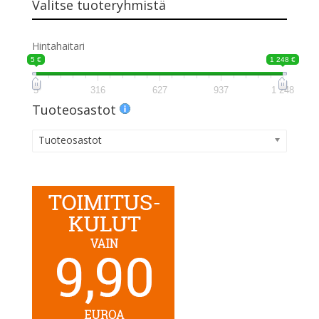
Valitse tuoteryhmistä
Hintahaitari
5 €
1 248 €
5
316
627
937
1 248
Tuoteosastot
Tuoteosastot