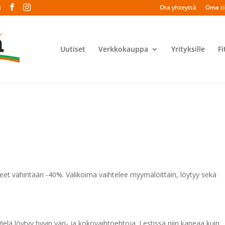
Ota yhteyttä
Oma til
i
Uutiset
Verkkokauppa
Yrityksille
Fi
et vähintään -40%. Valikoima vaihtelee myymälöittäin, löytyy sekä
elä löytyy hyvin väri- ja kokovaihtoehtoja. Lestissä niin kapeaa kuin