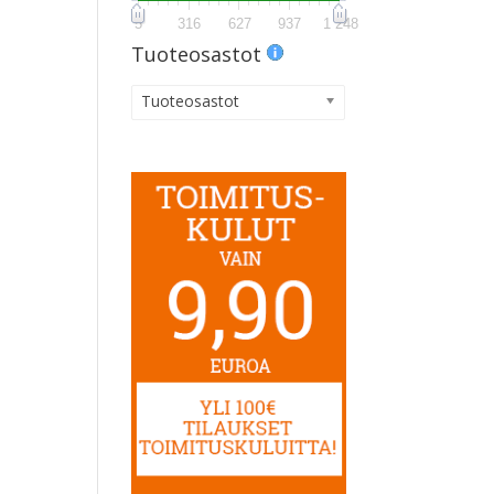
5
316
627
937
1 248
Tuoteosastot
Tuoteosastot