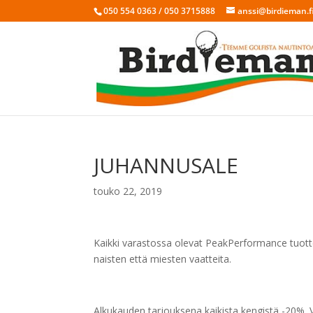
050 554 0363 / 050 3715888
anssi@birdieman.f
JUHANNUSALE
touko 22, 2019
Kaikki varastossa olevat PeakPerformance tuotte
naisten että miesten vaatteita.
Alkukauden tarjouksena kaikista kengistä -20%. Vi