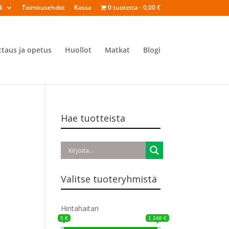
i
Toimitusehdot
Kassa
0 tuotetta
0,00 €
ttaus ja opetus
Huollot
Matkat
Blogi
Hae tuotteista
Valitse tuoteryhmistä
Hintahaitari
5 €
1 248 €