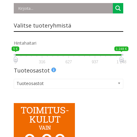
Valitse tuoteryhmistä
Hintahaitari
5 €
1 248 €
5
316
627
937
1 248
Tuoteosastot
Tuoteosastot