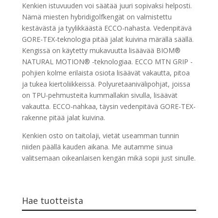
Kenkien istuvuuden voi säätää juuri sopivaksi helposti.
Nämä miesten hybridigolfkengät on valmistettu
kestävästä ja tyylikkäästä ECCO-nahasta. Vedenpitävä
GORE-TEX-teknologia pitää jalat kuivina märällä säällä.
Kengissä on käytetty mukavuutta lisäävää BIOM®
NATURAL MOTION® -teknologiaa. ECCO MTN GRIP -
pohjien kolme erilaista osiota lisäävät vakautta, pitoa
ja tukea kiertoliikkeissä. Polyuretaanivälipohjat, joissa
on TPU-pehmusteita kummallakin sivulla, lisäävät
vakautta. ECCO-nahkaa, täysin vedenpitävä GORE-TEX-
rakenne pitää jalat kuivina.
Kenkien osto on taitolaji, vietät useamman tunnin
niiden päällä kauden aikana. Me autamme sinua
valitsemaan oikeanlaisen kengän mikä sopii just sinulle.
Hae tuotteista